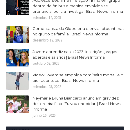
Adolescentes filmam relação intima em grupo
dentro de ônibus e menina envolvida se
pronuncia; polícia investiga | Brazil News Informa
setembro 14, 2025
Comentarista da Globo erra e envia fotos intimas
no grupo da família | Brazil News Informa
dezembro 12, 2022
Jovem aprendiz caixa 2023: Inscrições, vagas
abertas e salários | Brazil News Informa
outubro 07, 2022
Vídeo: Jovem se empolga com ‘salto mortal’ e o
pior acontece | Brazil News Informa
setembro 28, 2022
Neymar e Bruna Biancardi anunciam gravidez
de terceira filha: 'Eu vou endoidar' | Brazil News
Informa
junho 16, 2026