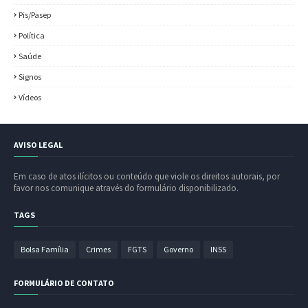
Pis/Pasep
Política
Saúde
Signos
Vídeos
AVISO LEGAL
Em caso de atos ilícitos ou conteúdo que viole os direitos autorais, por
favor nos comunique através do formulário disponibilizado.
TAGS
Bolsa Família
Crimes
FGTS
Governo
INSS
FORMULÁRIO DE CONTATO