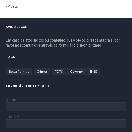
Vídeos
AVISO LEGAL
Em caso de atos ilícitos ou conteúdo que viole os direitos autorais, por
favor nos comunique através do formulário disponibilizado.
TAGS
Bolsa Família
Crimes
FGTS
Governo
INSS
FORMULÁRIO DE CONTATO
Nome
E-mail
*