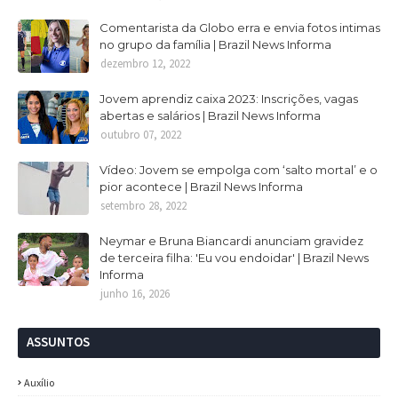
Comentarista da Globo erra e envia fotos intimas
no grupo da família | Brazil News Informa
dezembro 12, 2022
Jovem aprendiz caixa 2023: Inscrições, vagas
abertas e salários | Brazil News Informa
outubro 07, 2022
Vídeo: Jovem se empolga com ‘salto mortal’ e o
pior acontece | Brazil News Informa
setembro 28, 2022
Neymar e Bruna Biancardi anunciam gravidez
de terceira filha: 'Eu vou endoidar' | Brazil News
Informa
junho 16, 2026
ASSUNTOS
Auxílio