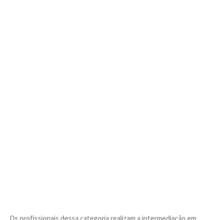
Os profissionais dessa categoria realizam a intermediação em