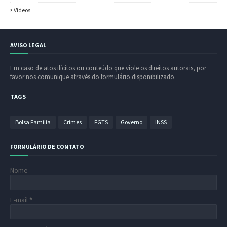
Vídeos
AVISO LEGAL
Em caso de atos ilícitos ou conteúdo que viole os direitos autorais, por
favor nos comunique através do formulário disponibilizado.
TAGS
Bolsa Família
Crimes
FGTS
Governo
INSS
FORMULÁRIO DE CONTATO
Nome
E-mail
*