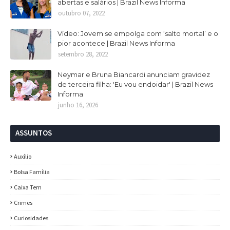
abertas e salários | Brazil News Informa
outubro 07, 2022
Vídeo: Jovem se empolga com ‘salto mortal’ e o
pior acontece | Brazil News Informa
setembro 28, 2022
Neymar e Bruna Biancardi anunciam gravidez
de terceira filha: 'Eu vou endoidar' | Brazil News
Informa
junho 16, 2026
ASSUNTOS
Auxílio
Bolsa Família
Caixa Tem
Crimes
Curiosidades