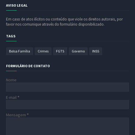
AVISO LEGAL
Em caso de atos ilícitos ou conteúdo que viole os direitos autorais, por
favor nos comunique através do formulário disponibilizado.
TAGS
Bolsa Família
Crimes
FGTS
Governo
INSS
FORMULÁRIO DE CONTATO
Nome
E-mail
*
Mensagem
*