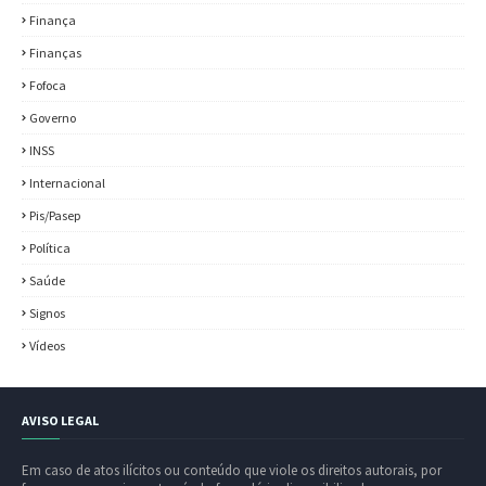
Finança
Finanças
Fofoca
Governo
INSS
Internacional
Pis/Pasep
Política
Saúde
Signos
Vídeos
AVISO LEGAL
Em caso de atos ilícitos ou conteúdo que viole os direitos autorais, por