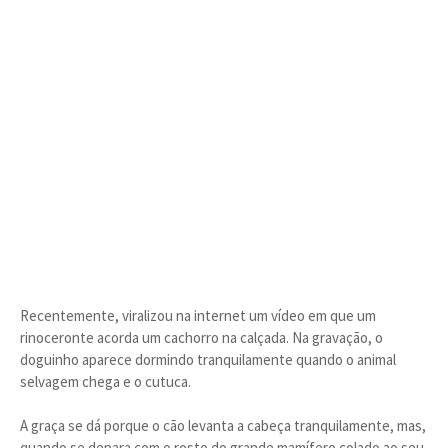
Recentemente, viralizou na internet um vídeo em que um
rinoceronte acorda um cachorro na calçada. Na gravação, o
doguinho aparece dormindo tranquilamente quando o animal
selvagem chega e o cutuca.
A graça se dá porque o cão levanta a cabeça tranquilamente, mas,
quando se depara com o rosto do grande mamífero colado ao seu,