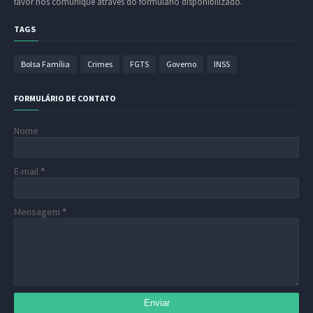
favor nos comunique através do formulário disponibilizado.
TAGS
Bolsa Família
Crimes
FGTS
Governo
INSS
FORMULÁRIO DE CONTATO
Nome
E-mail
*
Mensagem
*