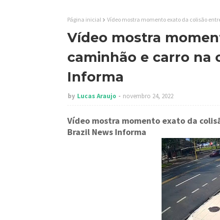
Página inicial
Vídeo mostra momento exato da colisão entre
Vídeo mostra momento
caminhão e carro na o
Informa
by
Lucas Araujo
novembro 24, 2022
Vídeo mostra momento exato da colisã
Brazil News Informa