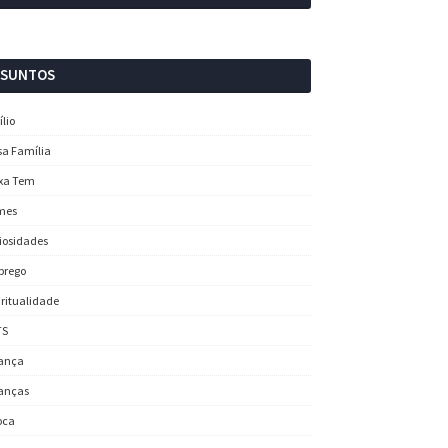
SSUNTOS
ílio
sa Família
xa Tem
mes
iosidades
prego
iritualidade
TS
ança
anças
oca