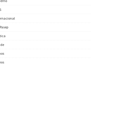
erno
S
ernacional
/Pasep
ítica
úde
nos
eos