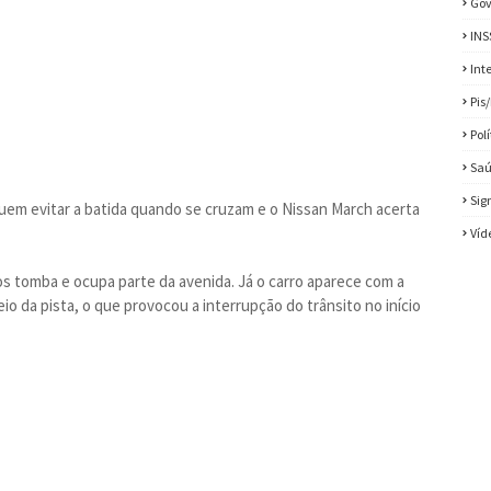
Gov
INS
Int
Pis
Pol
Sa
Sig
uem evitar a batida quando se cruzam e o Nissan March acerta
Víd
s tomba e ocupa parte da avenida. Já o carro aparece com a
o da pista, o que provocou a interrupção do trânsito no início