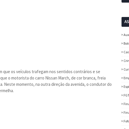
A
Aux
Bol
Cai
Cri
Cur
 que os veículos trafegam nos sentidos contrários e se
que o motorista do carro Nissan March, de cor branca, freia
Em
xa. Neste momento, na outra direção da avenida, o condutor do
Esp
ermelha.
FG
Fin
Fin
Fof