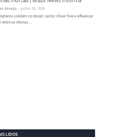
imas mortais | Brazil News Informa
as Araujo
junho 16, 2026
cópteros colidem no Brasil: cantor Oliver Tree e influencer
i entre as vítimas…
IS LIDOS