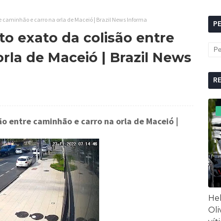
 caminhão e carro na orla de Maceió | Brazil News Informa
P
 exato da colisão entre
rla de Maceió | Brazil News
R
o entre caminhão e carro na orla de Maceió
|
Hel
Oli