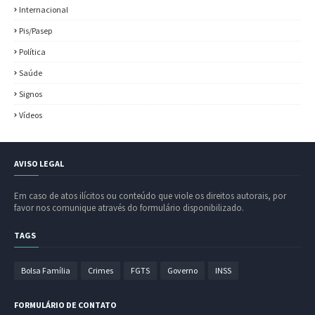
Internacional
Pis/Pasep
Política
Saúde
Signos
Vídeos
AVISO LEGAL
Em caso de atos ilícitos ou conteúdo que viole os direitos autorais, por
favor nos comunique através do formulário disponibilizado.
TAGS
Bolsa Família
Crimes
FGTS
Governo
INSS
FORMULÁRIO DE CONTATO