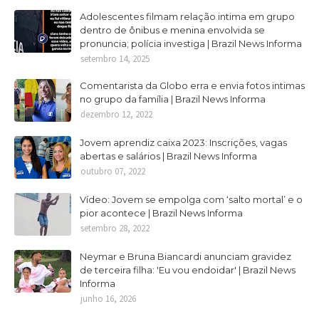
Adolescentes filmam relação intima em grupo
dentro de ônibus e menina envolvida se
pronuncia; polícia investiga | Brazil News Informa
setembro 14, 2025
Comentarista da Globo erra e envia fotos intimas
no grupo da família | Brazil News Informa
dezembro 12, 2022
Jovem aprendiz caixa 2023: Inscrições, vagas
abertas e salários | Brazil News Informa
outubro 07, 2022
Vídeo: Jovem se empolga com ‘salto mortal’ e o
pior acontece | Brazil News Informa
setembro 28, 2022
Neymar e Bruna Biancardi anunciam gravidez
de terceira filha: 'Eu vou endoidar' | Brazil News
Informa
junho 16, 2026