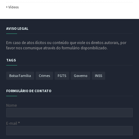
Vídeos
AVISO LEGAL
Em caso de atos ilícitos ou conteúdo que viole os direitos autorais, por
favor nos comunique através do formulário disponibilizado.
TAGS
Bolsa Família
Crimes
FGTS
Governo
INSS
FORMULÁRIO DE CONTATO
Nome
E-mail
*