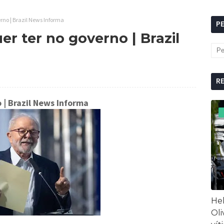
rno | Brazil News Informa
P
r ter no governo | Brazil
R
o
| Brazil News Informa
Hel
Oli