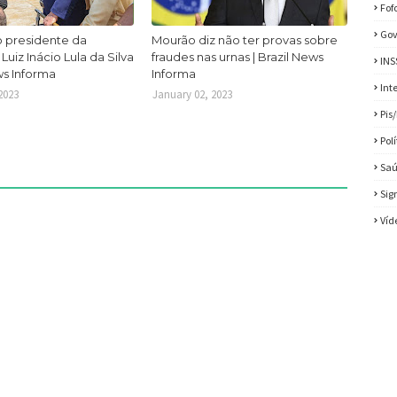
Fof
Gov
 presidente da
Mourão diz não ter provas sobre
Luiz Inácio Lula da Silva
fraudes nas urnas | Brazil News
INS
ws Informa
Informa
Int
2023
January 02, 2023
Pis
Pol
Sa
Sig
Víd