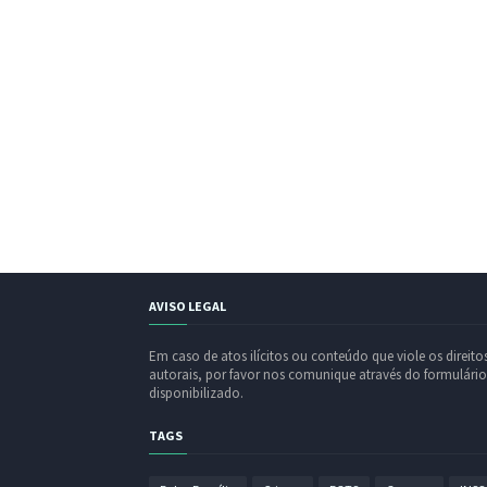
AVISO LEGAL
Em caso de atos ilícitos ou conteúdo que viole os direito
autorais, por favor nos comunique através do formulário
disponibilizado.
TAGS