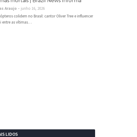
imas mortais | Brazil News Informa
as Araujo
junho 16, 2026
cópteros colidem no Brasil: cantor Oliver Tree e influencer
i entre as vítimas…
IS LIDOS