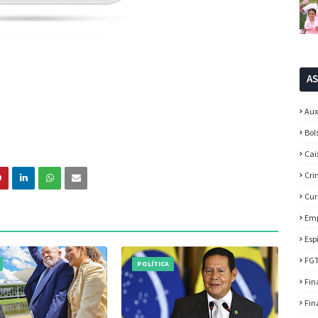
A
Aux
Bol
Cai
Cri
Cur
Em
Esp
FG
POLÍTICA
Fin
Fin