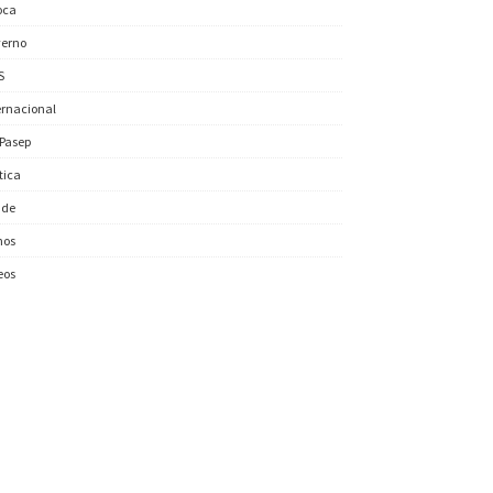
oca
erno
S
ernacional
/Pasep
ítica
úde
nos
eos