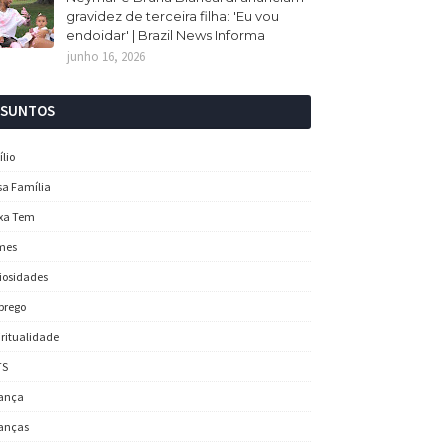
gravidez de terceira filha: 'Eu vou
endoidar' | Brazil News Informa
junho 16, 2026
SSUNTOS
ílio
sa Família
xa Tem
mes
iosidades
prego
iritualidade
TS
ança
anças