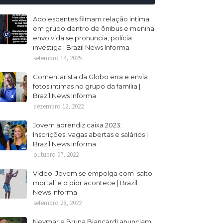
Adolescentes filmam relação intima
em grupo dentro de ônibus e menina
envolvida se pronuncia; polícia
investiga | Brazil News Informa
setembro 14, 2025
Comentarista da Globo erra e envia
fotos intimas no grupo da família |
Brazil News Informa
dezembro 12, 2022
Jovem aprendiz caixa 2023:
Inscrições, vagas abertas e salários |
Brazil News Informa
outubro 07, 2022
Vídeo: Jovem se empolga com ‘salto
mortal’ e o pior acontece | Brazil
News Informa
setembro 28, 2022
Neymar e Bruna Biancardi anunciam