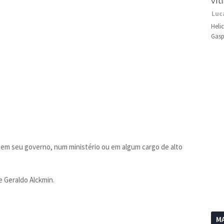
vít
Luc
Heli
Gasp
 em seu governo, num ministério ou em algum cargo de alto
e Geraldo Alckmin.
MA