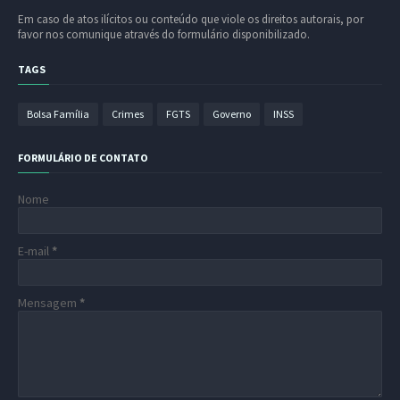
Em caso de atos ilícitos ou conteúdo que viole os direitos autorais, por
favor nos comunique através do formulário disponibilizado.
TAGS
Bolsa Família
Crimes
FGTS
Governo
INSS
FORMULÁRIO DE CONTATO
Nome
E-mail
*
Mensagem
*