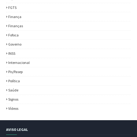
FGTS
Finança
Finanças
Fofoca
Governo
INSS
Internacional
Pis/Pasep
Política
Saúde
Signos
Vídeos
AVISO LEGAL