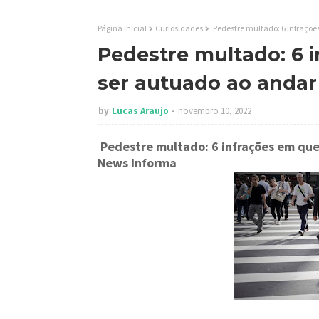
Página inicial
Curiosidades
Pedestre multado: 6 infraçõe
Pedestre multado: 6 
ser autuado ao andar 
by
Lucas Araujo
novembro 10, 2022
Pedestre multado: 6 infrações em que
News Informa