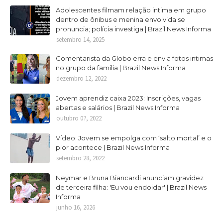
Adolescentes filmam relação intima em grupo
dentro de ônibus e menina envolvida se
pronuncia; polícia investiga | Brazil News Informa
setembro 14, 2025
Comentarista da Globo erra e envia fotos intimas
no grupo da família | Brazil News Informa
dezembro 12, 2022
Jovem aprendiz caixa 2023: Inscrições, vagas
abertas e salários | Brazil News Informa
outubro 07, 2022
Vídeo: Jovem se empolga com ‘salto mortal’ e o
pior acontece | Brazil News Informa
setembro 28, 2022
Neymar e Bruna Biancardi anunciam gravidez
de terceira filha: 'Eu vou endoidar' | Brazil News
Informa
junho 16, 2026