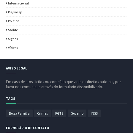
Internacional
Pis/Pasep
Política
Saúde
Signos
Vídeos
AVISO LEGAL
Em caso de atos ilícitos ou conteúdo que viole os direitos autorais, por
favor nos comunique através do formulário disponibilizado.
TAGS
Bolsa Família
Crimes
FGTS
Governo
INSS
FORMULÁRIO DE CONTATO