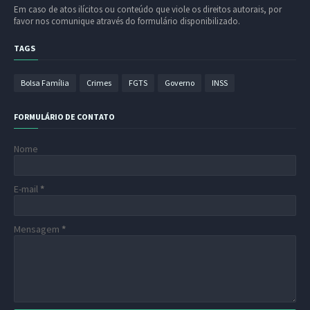
Em caso de atos ilícitos ou conteúdo que viole os direitos autorais, por
favor nos comunique através do formulário disponibilizado.
TAGS
Bolsa Família
Crimes
FGTS
Governo
INSS
FORMULÁRIO DE CONTATO
Nome
E-mail
*
Mensagem
*