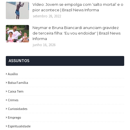
Vídeo: Jovem se empolga com ‘salto mortal’ e o
pior acontece | Brazil News Informa
setembro 28, 2022
Neymar e Bruna Biancardi anunciam gravidez
de terceira filha: 'Eu vou endoidar' | Brazil News
Informa
junho 16, 2026
ASSUNTOS
Auxílio
Bolsa Família
Caixa Tem
Crimes
Curiosidades
Emprego
Espiritualidade