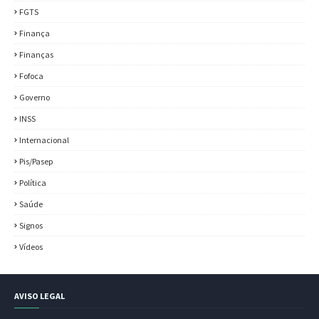
FGTS
Finança
Finanças
Fofoca
Governo
INSS
Internacional
Pis/Pasep
Política
Saúde
Signos
Vídeos
AVISO LEGAL