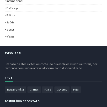
Internacional
Pis/Pasep
Política
Saúde
Signos
Vídeos
AVISO LEGAL
Em caso de atos ilícitos ou conteúdo que viole os direitos autorais, por
favor nos comunique através do formulário disponibilizado.
TAGS
Bolsa Família
Crimes
FGTS
Governo
INSS
FORMULÁRIO DE CONTATO