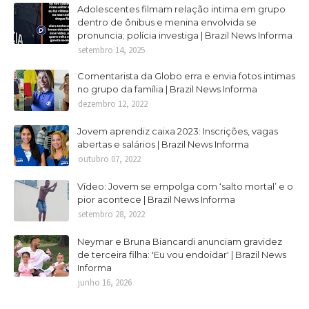
Adolescentes filmam relação intima em grupo
dentro de ônibus e menina envolvida se
pronuncia; polícia investiga | Brazil News Informa
setembro 14, 2025
Comentarista da Globo erra e envia fotos intimas
no grupo da família | Brazil News Informa
dezembro 12, 2022
Jovem aprendiz caixa 2023: Inscrições, vagas
abertas e salários | Brazil News Informa
outubro 07, 2022
Vídeo: Jovem se empolga com ‘salto mortal’ e o
pior acontece | Brazil News Informa
setembro 28, 2022
Neymar e Bruna Biancardi anunciam gravidez
de terceira filha: 'Eu vou endoidar' | Brazil News
Informa
junho 16, 2026