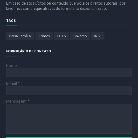
Em caso de atos ilícitos ou conteúdo que viole os direitos autorais, por
favor nos comunique através do formulário disponibilizado.
TAGS
Bolsa Família
Crimes
FGTS
Governo
INSS
FORMULÁRIO DE CONTATO
Nome
E-mail
*
Mensagem
*