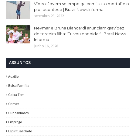
Vídeo: Jovem se empolga com ‘salto mortal’ e o
pior acontece | Brazil News Informa
setembro 28, 2022
Neymar e Bruna Biancardi anunciam gravidez
de terceira filha: 'Eu vou endoidar' | Brazil News
Informa
junho 16, 2026
ASSUNTOS
Auxílio
Bolsa Família
Caixa Tem
Crimes
Curiosidades
Emprego
Espiritualidade