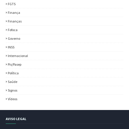
FGTS
Finança
Finanças
Fofoca
Governo
INSS
Internacional
Pis/Pasep
Política
Saúde
Signos
Vídeos
AVISO LEGAL