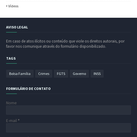
Vídeos
AVISO LEGAL
Em caso de atos ilícitos ou conteúdo que viole os direitos autorais, por
favor nos comunique através do formulário disponibilizado.
TAGS
Bolsa Família
Crimes
FGTS
Governo
INSS
FORMULÁRIO DE CONTATO
Nome
E-mail
*