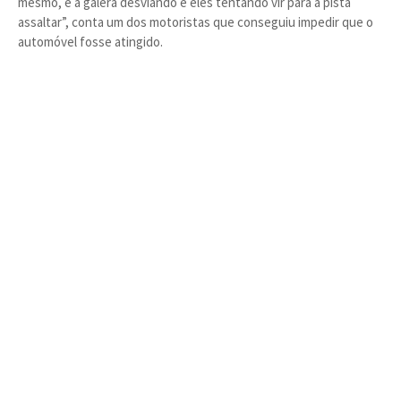
mesmo, e a galera desviando e eles tentando vir para a pista
assaltar”, conta um dos motoristas que conseguiu impedir que o
automóvel fosse atingido.