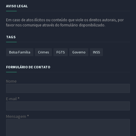
AVISO LEGAL
Em caso de atos ilícitos ou conteúdo que viole os direitos autorais, por
favor nos comunique através do formulário disponibilizado.
TAGS
Bolsa Família
Crimes
FGTS
Governo
INSS
FORMULÁRIO DE CONTATO
Nome
E-mail
*
Mensagem
*