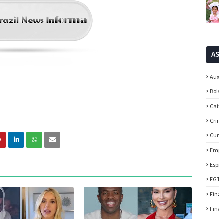
A
Aux
Bol
Cai
Cri
Cur
Em
Esp
FG
Fin
Fin