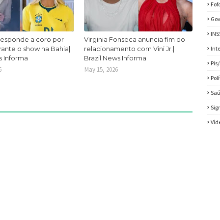
Fof
Gov
INS
responde a coro por
Virginia Fonseca anuncia fim do
urante o show na Bahia|
relacionamento com Vini Jr.|
Int
s Informa
Brazil News Informa
Pis
6
May 15, 2026
Pol
Sa
Sig
Víd