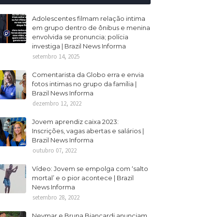
Adolescentes filmam relação intima
em grupo dentro de ônibus e menina
envolvida se pronuncia; polícia
investiga | Brazil News Informa
setembro 14, 2025
Comentarista da Globo erra e envia
fotos intimas no grupo da família |
Brazil News Informa
dezembro 12, 2022
Jovem aprendiz caixa 2023:
Inscrições, vagas abertas e salários |
Brazil News Informa
outubro 07, 2022
Vídeo: Jovem se empolga com ‘salto
mortal’ e o pior acontece | Brazil
News Informa
setembro 28, 2022
Neymar e Bruna Biancardi anunciam