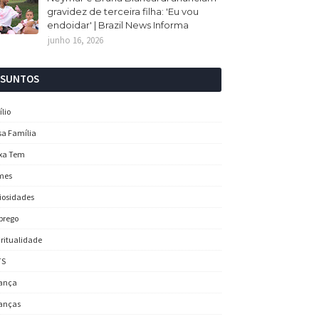
gravidez de terceira filha: 'Eu vou
endoidar' | Brazil News Informa
junho 16, 2026
SSUNTOS
ílio
sa Família
xa Tem
mes
iosidades
prego
iritualidade
TS
ança
anças