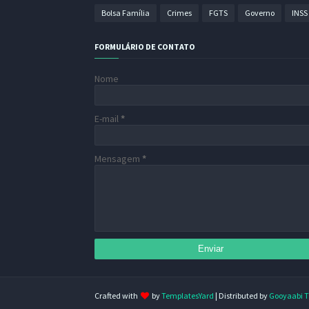
Bolsa Família
Crimes
FGTS
Governo
INSS
FORMULÁRIO DE CONTATO
Nome
E-mail
*
Mensagem
*
Crafted with
by
TemplatesYard
| Distributed by
Gooyaabi 