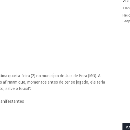
vít
Luc
Heli
Gasp
a quarta-feira (2) no município de Juiz de Fora (MG). A
s afirmam que, momentos antes de ter se jogado, ele teria
o, salve o Brasil”.
 manifestantes
MA