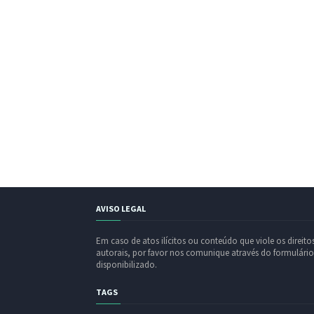
AVISO LEGAL
Em caso de atos ilícitos ou conteúdo que viole os direito
autorais, por favor nos comunique através do formulário
disponibilizado.
TAGS