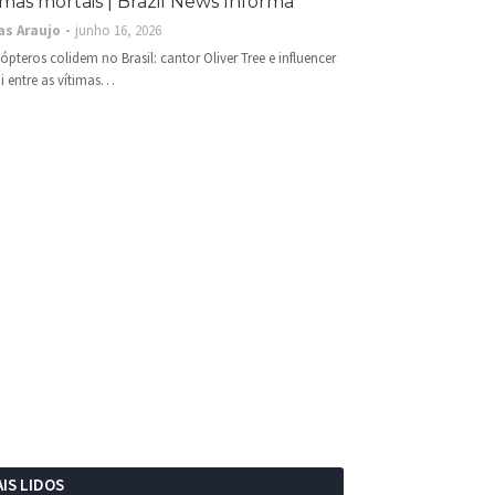
imas mortais | Brazil News Informa
as Araujo
junho 16, 2026
cópteros colidem no Brasil: cantor Oliver Tree e influencer
i entre as vítimas…
IS LIDOS