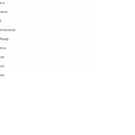
oca
erno
S
ernacional
/Pasep
ítica
úde
nos
eos