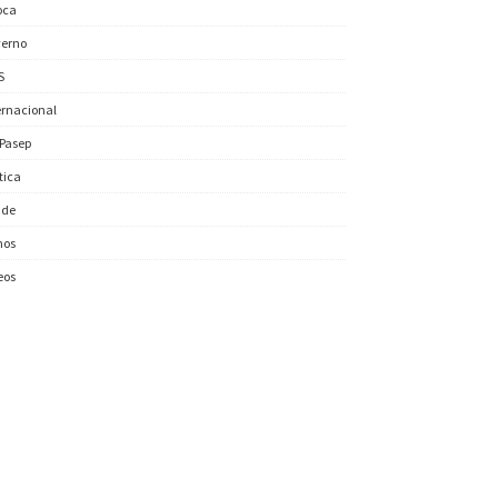
oca
erno
S
ernacional
/Pasep
ítica
úde
nos
eos