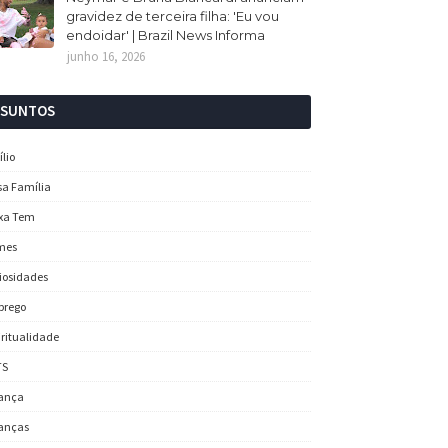
gravidez de terceira filha: 'Eu vou
endoidar' | Brazil News Informa
junho 16, 2026
SSUNTOS
ílio
sa Família
xa Tem
mes
iosidades
prego
iritualidade
TS
ança
anças