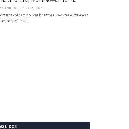
imas mortais | Brazil News Informa
as Araujo
junho 16, 2026
cópteros colidem no Brasil: cantor Oliver Tree e influencer
i entre as vítimas…
IS LIDOS