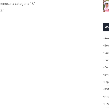
 menos, na categoria “B”
,27.
A
Aux
Bol
Cai
Cri
Cur
Em
Esp
FG
Fin
Fin