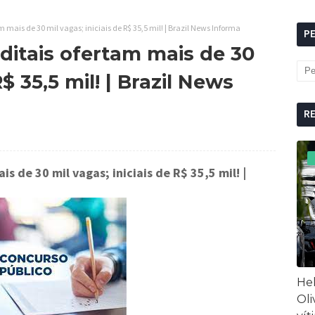
m mais de 30 mil vagas; iniciais de R$ 35,5 mil! | Brazil News Informa
P
ditais ofertam mais de 30
R$ 35,5 mil! | Brazil News
R
s de 30 mil vagas; iniciais de R$ 35,5 mil!
|
Hel
Oli