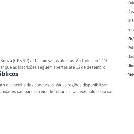
Fof
Gov
INS
Int
Pis
Pol
Sa
Souza (CPS SP) está com vagas abertas. Ao todo são 1.120
Sig
brar que as inscrições seguem abertas até 12 de dezembro.
úblicos
Víd
o da escolha dos concursos. Várias regiões disponibilizam
nidades são para carreira de tribunais. Um exemplo disso são: