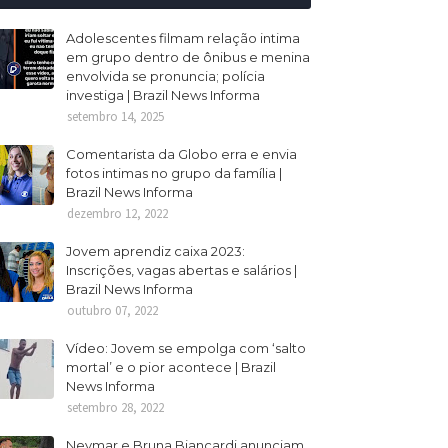
Adolescentes filmam relação intima
em grupo dentro de ônibus e menina
envolvida se pronuncia; polícia
investiga | Brazil News Informa
setembro 14, 2025
Comentarista da Globo erra e envia
fotos intimas no grupo da família |
Brazil News Informa
dezembro 12, 2022
Jovem aprendiz caixa 2023:
Inscrições, vagas abertas e salários |
Brazil News Informa
outubro 07, 2022
Vídeo: Jovem se empolga com ‘salto
mortal’ e o pior acontece | Brazil
News Informa
setembro 28, 2022
Neymar e Bruna Biancardi anunciam