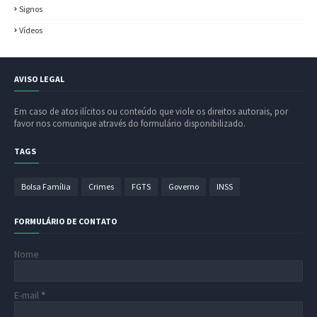
Signos
Vídeos
AVISO LEGAL
Em caso de atos ilícitos ou conteúdo que viole os direitos autorais, por
favor nos comunique através do formulário disponibilizado.
TAGS
Bolsa Família
Crimes
FGTS
Governo
INSS
FORMULÁRIO DE CONTATO
Nome
E-mail
*