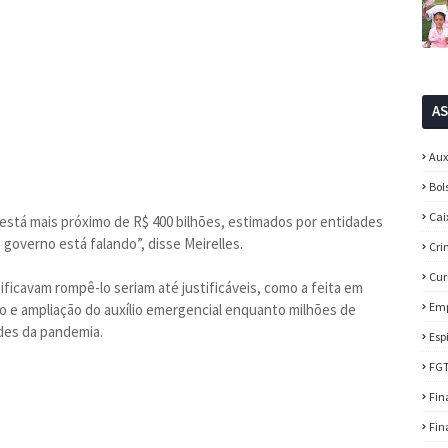
A
Aux
Bol
Cai
está mais próximo de R$ 400 bilhões, estimados por entidades
governo está falando”, disse Meirelles.
Cri
Cur
icavam rompê-lo seriam até justificáveis, como a feita em
Em
 e ampliação do auxílio emergencial enquanto milhões de
ades da pandemia.
Esp
FG
Fin
Fin