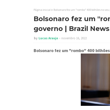
Página inicial
Bolsonaro fez um "rombo" 400 bilhões no seu 
Bolsonaro fez um "ro
governo | Brazil New
by
Lucas Araujo
novembro 16, 2022
Bolsonaro fez um "rombo" 400 bilhões