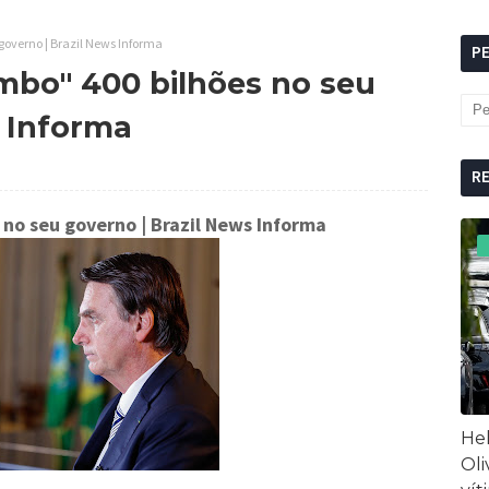
governo | Brazil News Informa
P
mbo" 400 bilhões no seu
s Informa
R
 no seu governo
| Brazil News Informa
Hel
Oli