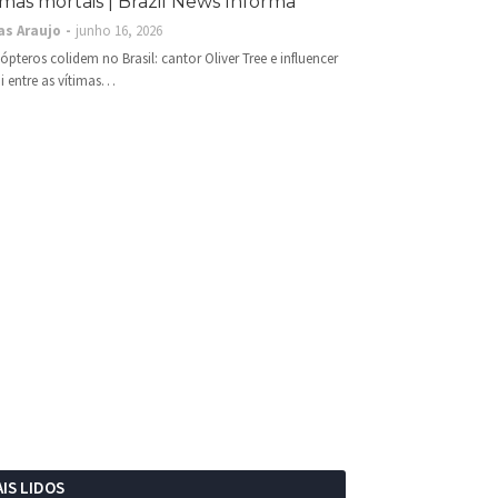
imas mortais | Brazil News Informa
as Araujo
junho 16, 2026
cópteros colidem no Brasil: cantor Oliver Tree e influencer
i entre as vítimas…
IS LIDOS