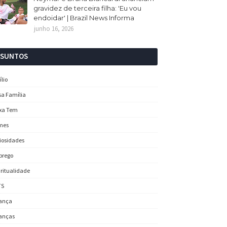
gravidez de terceira filha: 'Eu vou
endoidar' | Brazil News Informa
junho 16, 2026
SSUNTOS
ílio
sa Família
xa Tem
mes
iosidades
prego
iritualidade
TS
ança
anças