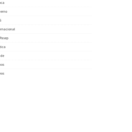
oca
erno
S
ernacional
/Pasep
ítica
úde
nos
eos