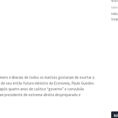
vít
Luc
Heli
Gasp
mers e liberais de todos os matizes gostaram de exortar a
e de seu então futuro ministro da Economia, Paulo Guedes.
 após quatro anos de caótico “governo” e convulsão
de um presidente de extrema-direita despreparado e
MA