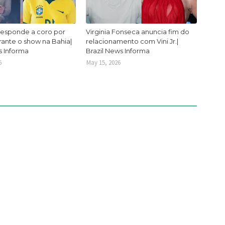
responde a coro por
Virginia Fonseca anuncia fim do
urante o show na Bahia|
relacionamento com Vini Jr.|
s Informa
Brazil News Informa
6
May 15, 2026