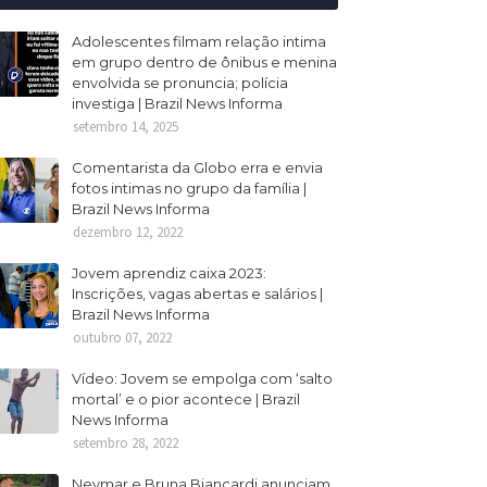
Adolescentes filmam relação intima
em grupo dentro de ônibus e menina
envolvida se pronuncia; polícia
investiga | Brazil News Informa
setembro 14, 2025
Comentarista da Globo erra e envia
fotos intimas no grupo da família |
Brazil News Informa
dezembro 12, 2022
Jovem aprendiz caixa 2023:
Inscrições, vagas abertas e salários |
Brazil News Informa
outubro 07, 2022
Vídeo: Jovem se empolga com ‘salto
mortal’ e o pior acontece | Brazil
News Informa
setembro 28, 2022
Neymar e Bruna Biancardi anunciam