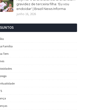
gravidez de terceira filha: 'Eu vou
endoidar' | Brazil News Informa
junho 16, 2026
SSUNTOS
ílio
sa Família
xa Tem
mes
iosidades
prego
iritualidade
TS
ança
anças