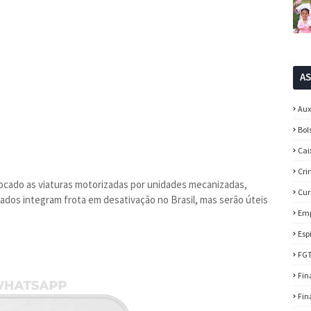
A
Aux
Bol
Cai
Cri
ocado as viaturas motorizadas por unidades mecanizadas,
Cur
oados integram frota em desativação no Brasil, mas serão úteis
Em
Esp
FG
Fin
Fin