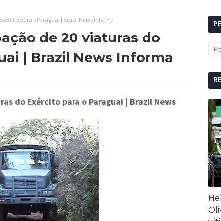
Exército para o Paraguai | Brazil News Informa
P
ação de 20 viaturas do
uai | Brazil News Informa
R
ras do Exército para o Paraguai
| Brazil News
Hel
Oli