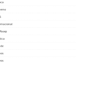
oca
erno
S
ernacional
/Pasep
ítica
úde
nos
eos