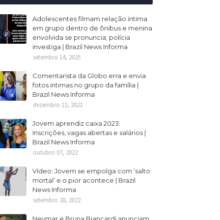
Adolescentes filmam relação intima
em grupo dentro de ônibus e menina
envolvida se pronuncia; polícia
investiga | Brazil News Informa
setembro 14, 2025
Comentarista da Globo erra e envia
fotos intimas no grupo da família |
Brazil News Informa
dezembro 12, 2022
Jovem aprendiz caixa 2023:
Inscrições, vagas abertas e salários |
Brazil News Informa
outubro 07, 2022
Vídeo: Jovem se empolga com ‘salto
mortal’ e o pior acontece | Brazil
News Informa
setembro 28, 2022
Neymar e Bruna Biancardi anunciam