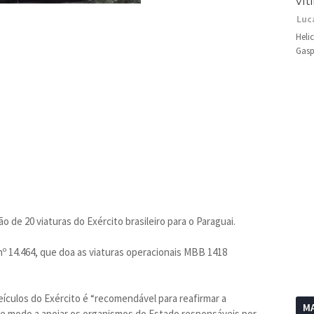
vít
Luc
Heli
Gasp
o de 20 viaturas do Exército brasileiro para o Paraguai.
 nº 14.464, que doa as viaturas operacionais MBB 1418
ículos do Exército é “recomendável para reafirmar a
MA
de modo a apoiar os organismos do Estado responsáveis por