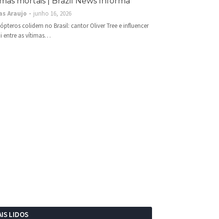
imas mortais | Brazil News Informa
as Araujo
junho 16, 2026
cópteros colidem no Brasil: cantor Oliver Tree e influencer
i entre as vítimas…
IS LIDOS