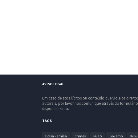
AVISO LEGAL
Em caso de atos ilícitos ou conteúdo que viole os direito
autorais, por favor nos comunique através do formulário
disponibilizado.
TAGS
Bolsa Família
Crimes
FGTS
Governo
INSS