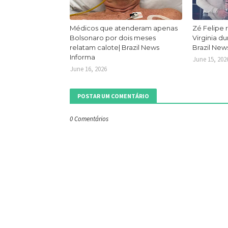
Médicos que atenderam apenas
Zé Felipe 
Bolsonaro por dois meses
Virginia d
relatam calote| Brazil News
Brazil New
Informa
June 15, 202
June 16, 2026
POSTAR UM COMENTÁRIO
0 Comentários