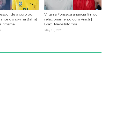
responde a coro por
Virginia Fonseca anuncia fim do
urante o show na Bahia|
relacionamento com Vini Jr.|
s Informa
Brazil News Informa
6
May 15, 2026