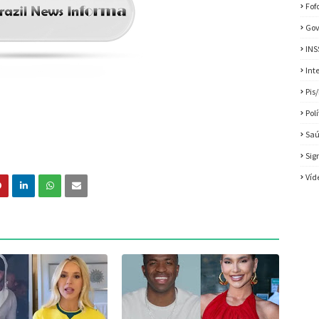
Fof
Gov
INS
Int
Pis
Pol
Sa
Sig
Víd