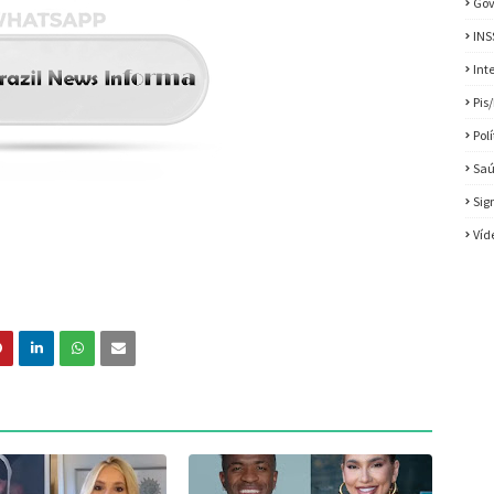
Gov
INS
Int
Pis
Pol
Sa
Sig
Víd