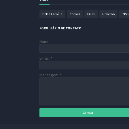
Bolsa Família
Crimes
FGTS
Governo
INSS
FORMULÁRIO DE CONTATO
Nome
E-mail
*
Mensagem
*