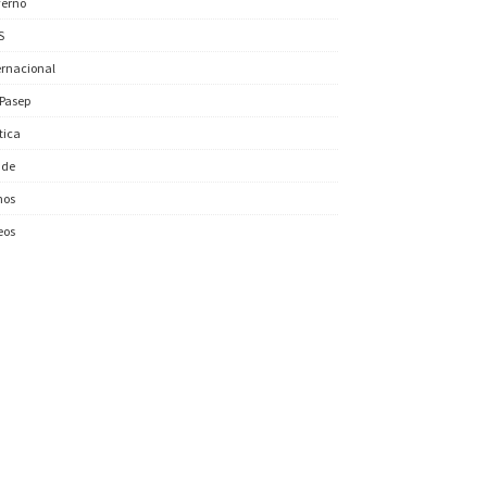
erno
S
ernacional
/Pasep
ítica
úde
nos
eos