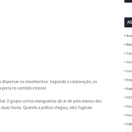
A
Aux
Bol
Cai
Cri
Cur
Em
iu dispersar os movimentos. Segundo a corporação, os
 pista no sentido interior.
Esp
FG
ital. O grupo cortou mangueiras de ar de pelo menos dez
Fin
 duas horas. Quando a polícia chegou, eles fugiram.
Fin
Fof