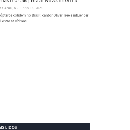
imas mortais | Brazil News Informa
as Araujo
junho 16, 2026
cópteros colidem no Brasil: cantor Oliver Tree e influencer
i entre as vítimas…
IS LIDOS