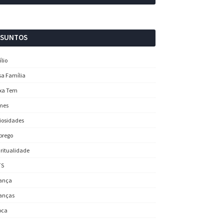
SSUNTOS
ílio
sa Família
xa Tem
mes
iosidades
prego
iritualidade
TS
ança
anças
oca