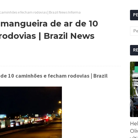
caminhões e fecham rodovias | Brazil News Informa
P
 mangueira de ar de 10
odovias | Brazil News
R
 de 10 caminhões e fecham rodovias
| Brazil
Hel
Oli