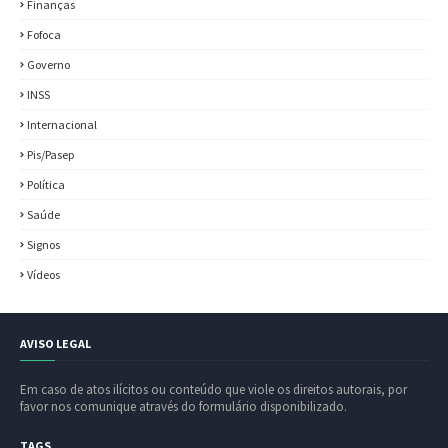
Finanças
Fofoca
Governo
INSS
Internacional
Pis/Pasep
Política
Saúde
Signos
Vídeos
AVISO LEGAL
Em caso de atos ilícitos ou conteúdo que viole os direitos autorais, por
favor nos comunique através do formulário disponibilizado.
TAGS