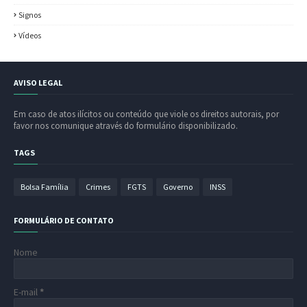
Signos
Vídeos
AVISO LEGAL
Em caso de atos ilícitos ou conteúdo que viole os direitos autorais, por
favor nos comunique através do formulário disponibilizado.
TAGS
Bolsa Família
Crimes
FGTS
Governo
INSS
FORMULÁRIO DE CONTATO
Nome
E-mail
*