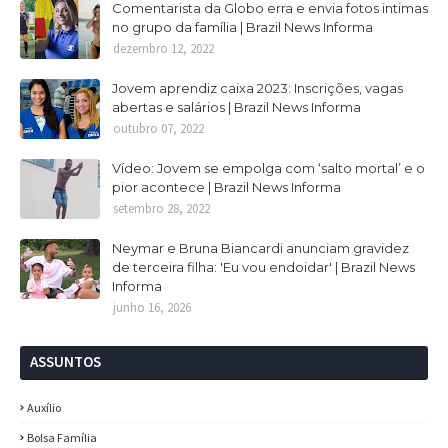
Comentarista da Globo erra e envia fotos intimas
no grupo da família | Brazil News Informa
dezembro 12, 2022
Jovem aprendiz caixa 2023: Inscrições, vagas
abertas e salários | Brazil News Informa
outubro 07, 2022
Vídeo: Jovem se empolga com ‘salto mortal’ e o
pior acontece | Brazil News Informa
setembro 28, 2022
Neymar e Bruna Biancardi anunciam gravidez
de terceira filha: 'Eu vou endoidar' | Brazil News
Informa
junho 16, 2026
ASSUNTOS
Auxílio
Bolsa Família