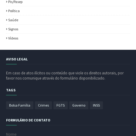
Pis/Pasep
Política
Saúde
Signos
Vídeos
AVISO LEGAL
Em caso de atos ilícitos ou conteúdo que viole os direitos autorais, por
favor nos comunique através do formulário disponibilizado.
TAGS
Bolsa Família
Crimes
FGTS
Governo
INSS
FORMULÁRIO DE CONTATO
Nome