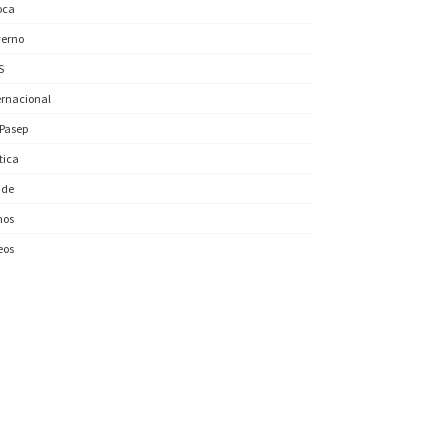
oca
erno
S
ernacional
/Pasep
ítica
úde
nos
eos