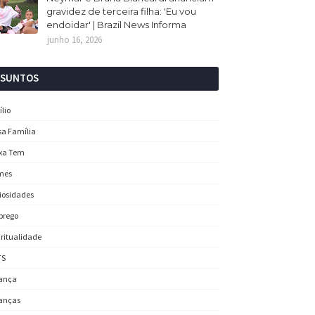
gravidez de terceira filha: 'Eu vou
endoidar' | Brazil News Informa
junho 16, 2026
SSUNTOS
ílio
sa Família
xa Tem
mes
iosidades
prego
iritualidade
TS
ança
anças