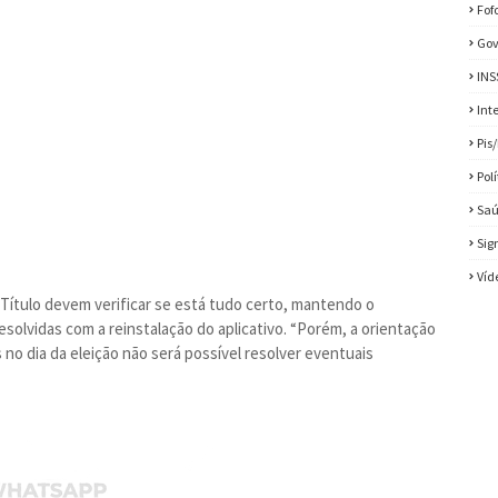
Fof
Gov
INS
Int
Pis
Pol
Sa
Sig
Víd
e-Título devem verificar se está tudo certo, mantendo o
esolvidas com a reinstalação do aplicativo. “Porém, a orientação
s no dia da eleição não será possível resolver eventuais