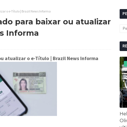
zar o e-Título | Brazil News Informa
P
ado para baixar ou atualizar
ws Informa
R
u atualizar o e-Título
| Brazil News Informa
Hel
Oli