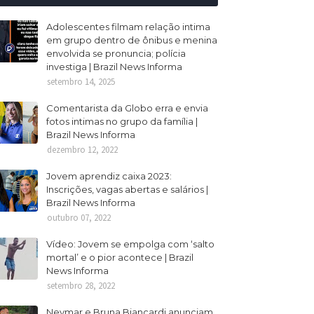
Adolescentes filmam relação intima
em grupo dentro de ônibus e menina
envolvida se pronuncia; polícia
investiga | Brazil News Informa
setembro 14, 2025
Comentarista da Globo erra e envia
fotos intimas no grupo da família |
Brazil News Informa
dezembro 12, 2022
Jovem aprendiz caixa 2023:
Inscrições, vagas abertas e salários |
Brazil News Informa
outubro 07, 2022
Vídeo: Jovem se empolga com ‘salto
mortal’ e o pior acontece | Brazil
News Informa
setembro 28, 2022
Neymar e Bruna Biancardi anunciam