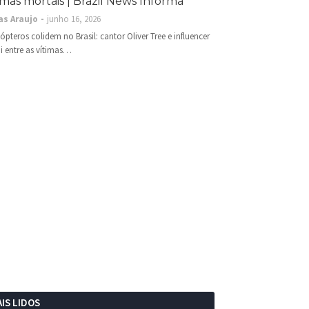
imas mortais | Brazil News Informa
as Araujo
junho 16, 2026
cópteros colidem no Brasil: cantor Oliver Tree e influencer
i entre as vítimas…
IS LIDOS