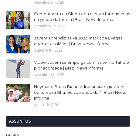
setembro 14, 2025
Comentarista da Globo erra e envia fotos intimas
no grupo da família | Brazil News Informa
dezembro 12, 2022
Jovem aprendiz caixa 2023: Inscrições, vagas
abertas e salários | Brazil News Informa
outubro 07, 2022
Vídeo: Jovem se empolga com ‘salto mortal’ e o
pior acontece | Brazil News Informa
setembro 28, 2022
Neymar e Bruna Biancardi anunciam gravidez
de terceira filha: 'Eu vou endoidar' | Brazil News
Informa
junho 16, 2026
ASSUNTOS
Auxílio