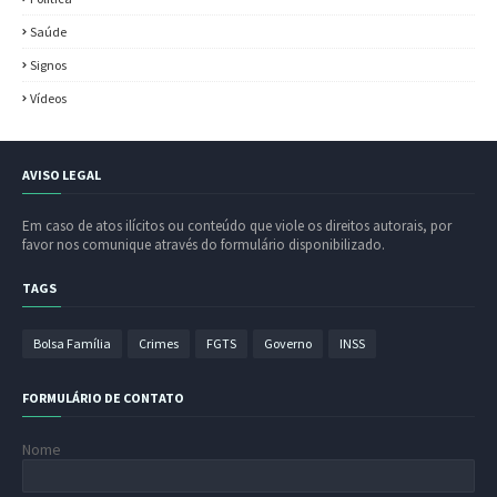
Saúde
Signos
Vídeos
AVISO LEGAL
Em caso de atos ilícitos ou conteúdo que viole os direitos autorais, por
favor nos comunique através do formulário disponibilizado.
TAGS
Bolsa Família
Crimes
FGTS
Governo
INSS
FORMULÁRIO DE CONTATO
Nome