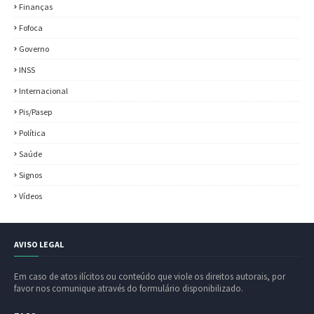
Finanças
Fofoca
Governo
INSS
Internacional
Pis/Pasep
Política
Saúde
Signos
Vídeos
AVISO LEGAL
Em caso de atos ilícitos ou conteúdo que viole os direitos autorais, por
favor nos comunique através do formulário disponibilizado.