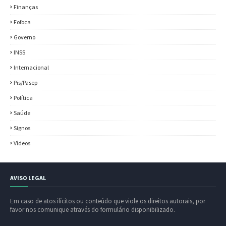
Finanças
Fofoca
Governo
INSS
Internacional
Pis/Pasep
Política
Saúde
Signos
Vídeos
AVISO LEGAL
Em caso de atos ilícitos ou conteúdo que viole os direitos autorais, por
favor nos comunique através do formulário disponibilizado.