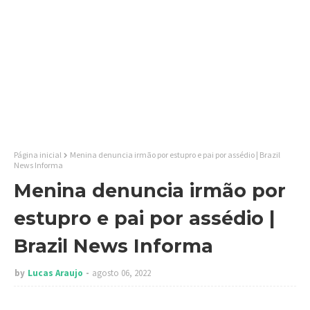
Página inicial
Menina denuncia irmão por estupro e pai por assédio | Brazil
News Informa
Menina denuncia irmão por
estupro e pai por assédio |
Brazil News Informa
by
Lucas Araujo
agosto 06, 2022