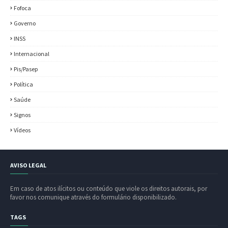
Fofoca
Governo
INSS
Internacional
Pis/Pasep
Política
Saúde
Signos
Vídeos
AVISO LEGAL
Em caso de atos ilícitos ou conteúdo que viole os direitos autorais, por
favor nos comunique através do formulário disponibilizado.
TAGS