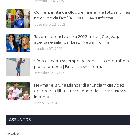
setembro 14, 2025
Comentarista da Globo erra e envia fotos intimas
no grupo da família | Brazil News Informa
dezembro 12, 2022
Jovem aprendiz caixa 2023: Inscrições, vagas
abertas e salários | Brazil News Informa
outubro 07, 2022
Vídeo: Jovem se empolga com ‘salto mortal’ e o
pior acontece | Brazil News Informa
setembro 28, 2022
Neymar e Bruna Biancardi anunciam gravidez
de terceira filha: 'Eu vou endoidar' | Brazil News
Informa
junho 16, 2026
ASSUNTOS
Auxílio