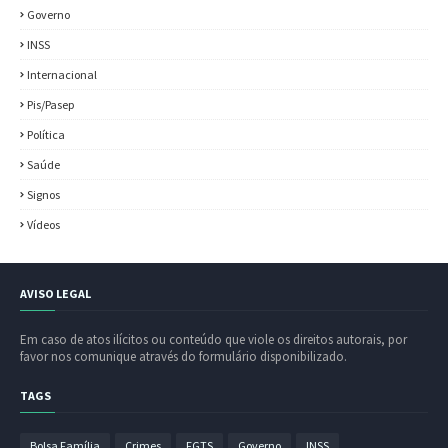
Governo
INSS
Internacional
Pis/Pasep
Política
Saúde
Signos
Vídeos
AVISO LEGAL
Em caso de atos ilícitos ou conteúdo que viole os direitos autorais, por
favor nos comunique através do formulário disponibilizado.
TAGS
Bolsa Família
Crimes
FGTS
Governo
INSS