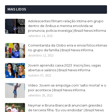
MAIS LIDOS
Adolescentes filmam relação intima em grupo
dentro de ônibus e menina envolvida se
pronuncia; polícia investiga | Brazil News Informa
setembro 14, 2025
Comentarista da Globo erra e envia fotos intimas
no grupo da família | Brazil News Informa
dezembro 12, 2022
Jovem aprendiz caixa 2023: Inscrições, vagas
abertas e salários | Brazil News Informa
outubro 07, 2022
Vídeo: Jovem se empolga com ‘salto mortal’ e o
pior acontece | Brazil News Informa
setembro 28, 2022
Neymar e Bruna Biancardi anunciam gravidez
de terceira filha: 'Eu vou endoidar' | Brazil News