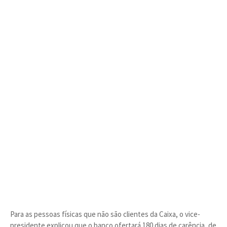
Para as pessoas físicas que não são clientes da Caixa, o vice-
presidente explicou que o banco ofertará 180 dias de carência, de