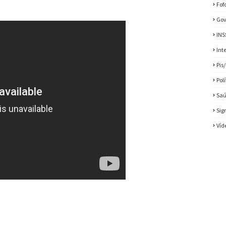
Fof
Gov
INS
Int
Pis
Pol
Sa
Sig
Víd