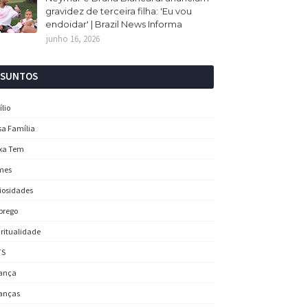
gravidez de terceira filha: 'Eu vou
endoidar' | Brazil News Informa
junho 16, 2026
SSUNTOS
ílio
sa Família
xa Tem
mes
iosidades
prego
iritualidade
TS
ança
anças