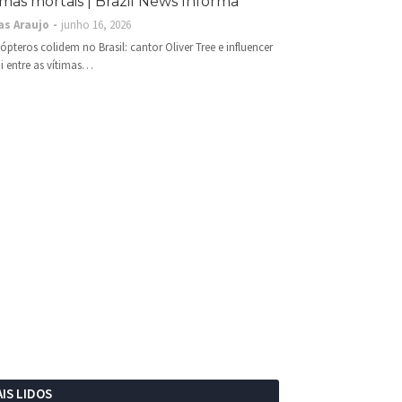
imas mortais | Brazil News Informa
as Araujo
junho 16, 2026
cópteros colidem no Brasil: cantor Oliver Tree e influencer
i entre as vítimas…
IS LIDOS