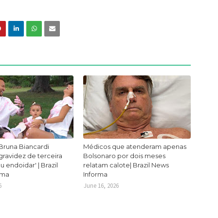
Bruna Biancardi
Médicos que atenderam apenas
ravidez de terceira
Bolsonaro por dois meses
ou endoidar' | Brazil
relatam calote| Brazil News
rma
Informa
6
June 16, 2026