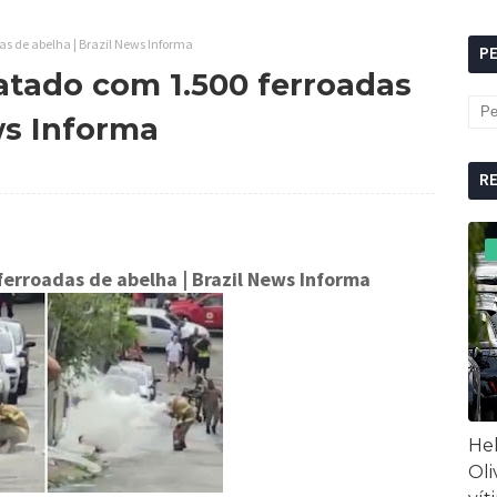
s de abelha | Brazil News Informa
P
tado com 1.500 ferroadas
ws Informa
R
ferroadas de abelha
| Brazil News Informa
Hel
Oli