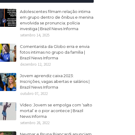
Adolescentes filmam relação intima
em grupo dentro de ônibus e menina
envolvida se pronuncia; polícia
investiga | Brazil News Informa
setembro 14, 2025
Comentarista da Globo erra e envia
fotos intimas no grupo da família |
Brazil News Informa
dezembro 12, 2022
Jovem aprendiz caixa 2023:
Inscrições, vagas abertas e salários |
Brazil News Informa
outubro 07, 2022
Vídeo: Jovem se empolga com ‘salto
mortal’ e o pior acontece | Brazil
News Informa
setembro 28, 2022
Neymar e Bruna Biancardi anunciam