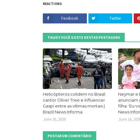
REACTIONS
Facebook
Twitter
TALVEZ VOCÊ GOSTE DESTAS POSTAGENS
Helicópteros colidem no Brasil:
Neymar e 
cantor Oliver Tree e influencer
anunciam g
Gaspi entre as vítimas mortais |
filha: 'Eu v
Brazil News Informa
News Info
June 16, 2026
June 16, 202
POSTAR UM COMENTÁRIO