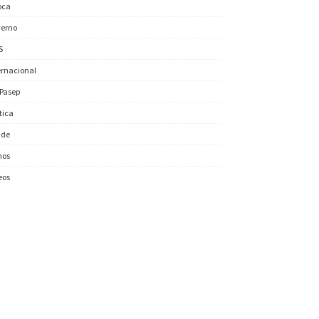
oca
erno
S
ernacional
/Pasep
ítica
úde
nos
eos