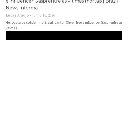
e influencer Gaspi entre as vítimas mortais | Brazil
News Informa
Lucas Araujo
junho 16, 2026
Helicópteros colidem no Brasil: cantor Oliver Tree e influencer Gaspi entre as
vítimas…