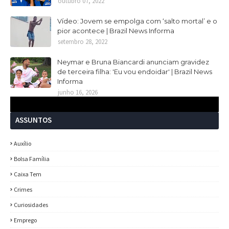
outubro 07, 2022
Vídeo: Jovem se empolga com ‘salto mortal’ e o
pior acontece | Brazil News Informa
setembro 28, 2022
Neymar e Bruna Biancardi anunciam gravidez
de terceira filha: 'Eu vou endoidar' | Brazil News
Informa
junho 16, 2026
ASSUNTOS
Auxílio
Bolsa Família
Caixa Tem
Crimes
Curiosidades
Emprego