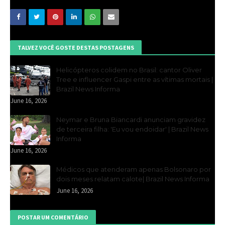
TALVEZ VOCÊ GOSTE DESTAS POSTAGENS
Helicópteros colidem no Brasil: cantor Oliver
Tree e influencer Gaspi entre as vítimas mortais |
Brazil News Informa
June 16, 2026
Neymar e Bruna Biancardi anunciam gravidez
de terceira filha: 'Eu vou endoidar' | Brazil News
Informa
June 16, 2026
Médicos que atenderam apenas Bolsonaro por
dois meses relatam calote| Brazil News Informa
June 16, 2026
POSTAR UM COMENTÁRIO