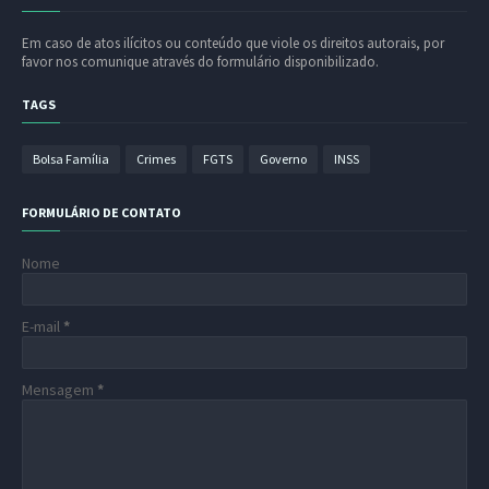
Em caso de atos ilícitos ou conteúdo que viole os direitos autorais, por
favor nos comunique através do formulário disponibilizado.
TAGS
Bolsa Família
Crimes
FGTS
Governo
INSS
FORMULÁRIO DE CONTATO
Nome
E-mail
*
Mensagem
*