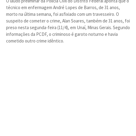
O laudo preliminar da Polícia Civil do Distrito Federal aponta que o
técnico em enfermagem André Lopes de Barros, de 31 anos,
morto na última semana, foi asfixiado com um travesseiro. O
suspeito de cometer o crime, Alan Soares, também de 31 anos, foi
preso nesta segunda-feira (11/4), em Unaí, Minas Gerais. Segundo
informações da PCDF, o criminoso é garoto noturno e havia
cometido outro crime idêntico.