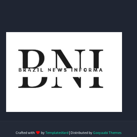
Crafted with
by
TemplatesYard
| Distributed by
Gooyaabi Themes