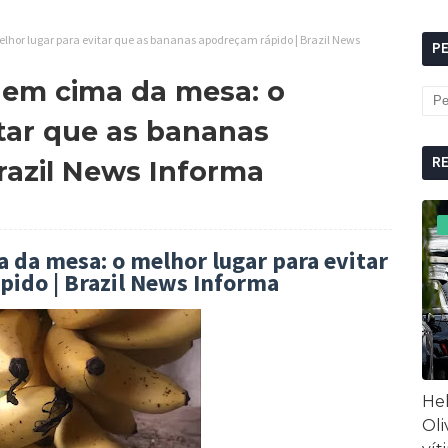
lhor lugar para evitar que as bananas apodreçam rápido | Brazil News
P
 em cima da mesa: o
itar que as bananas
R
razil News Informa
 da mesa: o melhor lugar para evitar
pido | Brazil News Informa
Hel
Oli