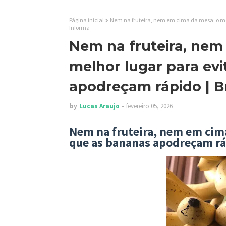
Página inicial
Nem na fruteira, nem em cima da mesa: o me
Informa
Nem na fruteira, nem
melhor lugar para ev
apodreçam rápido | B
by
Lucas Araujo
fevereiro 05, 2026
Nem na fruteira, nem em cima
que as bananas apodreçam rá