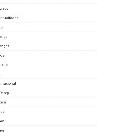
prego
iritualidade
TS
ança
anças
oca
erno
S
ernacional
/Pasep
ítica
úde
nos
eos