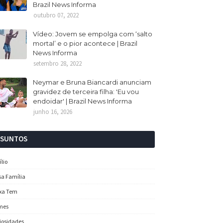
Brazil News Informa
outubro 07, 2022
Vídeo: Jovem se empolga com ‘salto
mortal’ e o pior acontece | Brazil
News Informa
setembro 28, 2022
Neymar e Bruna Biancardi anunciam
gravidez de terceira filha: 'Eu vou
endoidar' | Brazil News Informa
junho 16, 2026
SSUNTOS
ílio
sa Família
xa Tem
mes
iosidades