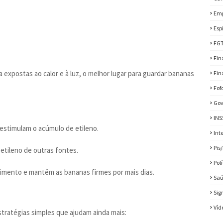
Em
Esp
FG
Fin
 expostas ao calor e à luz, o melhor lugar para guardar bananas
Fin
Fof
Gov
INS
 estimulam o acúmulo de etileno.
Int
Pis
etileno de outras fontes.
Pol
imento e mantêm as bananas firmes por mais dias.
Sa
Sig
Víd
stratégias simples que ajudam ainda mais: