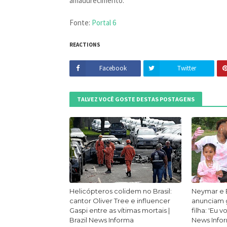
amadurecimento.
Fonte:
Portal 6
REACTIONS
Facebook
Twitter
TALVEZ VOCÊ GOSTE DESTAS POSTAGENS
Helicópteros colidem no Brasil:
Neymar e 
cantor Oliver Tree e influencer
anunciam g
Gaspi entre as vítimas mortais |
filha: 'Eu v
Brazil News Informa
News Info