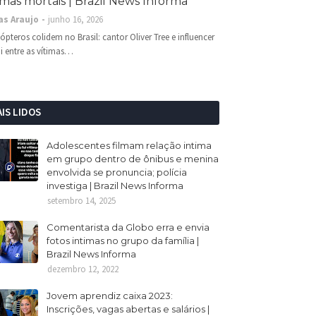
imas mortais | Brazil News Informa
as Araujo
junho 16, 2026
cópteros colidem no Brasil: cantor Oliver Tree e influencer
i entre as vítimas…
IS LIDOS
Adolescentes filmam relação intima
em grupo dentro de ônibus e menina
envolvida se pronuncia; polícia
investiga | Brazil News Informa
setembro 14, 2025
Comentarista da Globo erra e envia
fotos intimas no grupo da família |
Brazil News Informa
dezembro 12, 2022
Jovem aprendiz caixa 2023:
Inscrições, vagas abertas e salários |