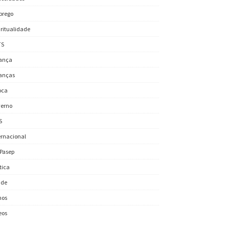
prego
iritualidade
TS
ança
anças
oca
erno
S
ernacional
/Pasep
ítica
úde
nos
eos