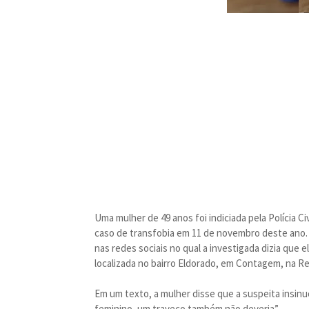
Uma mulher de 49 anos foi indiciada pela Polícia C
caso de transfobia em 11 de novembro deste ano. À
nas redes sociais no qual a investigada dizia que
localizada no bairro Eldorado, em Contagem, na R
Em um texto, a mulher disse que a suspeita insinuo
feminino, um traveco também não deveria”.