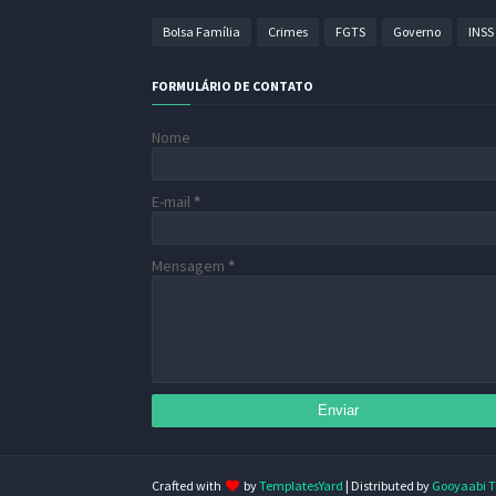
Bolsa Família
Crimes
FGTS
Governo
INSS
FORMULÁRIO DE CONTATO
Nome
E-mail
*
Mensagem
*
Crafted with
by
TemplatesYard
| Distributed by
Gooyaabi 