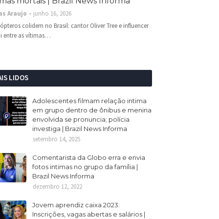
imas mortais | Brazil News Informa
as Araujo
junho 16, 2026
cópteros colidem no Brasil: cantor Oliver Tree e influencer
i entre as vítimas…
IS LIDOS
Adolescentes filmam relação intima
em grupo dentro de ônibus e menina
envolvida se pronuncia; polícia
investiga | Brazil News Informa
setembro 14, 2025
Comentarista da Globo erra e envia
fotos intimas no grupo da família |
Brazil News Informa
dezembro 12, 2022
Jovem aprendiz caixa 2023:
Inscrições, vagas abertas e salários |