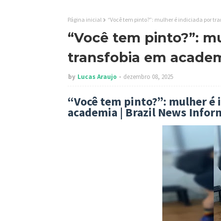
Página inicial
“Você tem pinto?”: mulher é indiciada por t
“Você tem pinto?”: mu
transfobia em academ
by
Lucas Araujo
dezembro 08, 2025
“Você tem pinto?”: mulher é 
academia | Brazil News Infor