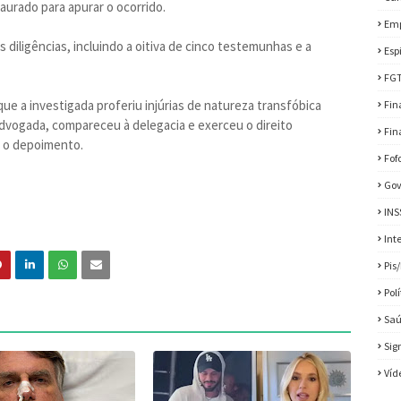
aurado para apurar o ocorrido.
Em
s diligências, incluindo a oitiva de cinco testemunhas e a
Esp
FG
ue a investigada proferiu injúrias de natureza transfóbica
Fin
advogada, compareceu à delegacia e exerceu o direito
Fin
e o depoimento.
Fof
Gov
INS
Int
Pis
Pol
Sa
Sig
Víd