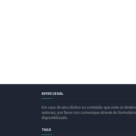
AVISO LEGAL
Em caso de atos ilícitos ou conteúdo que viole os direito
autorais, por favor nos comunique através do formulário
disponibilizado.
TAGS