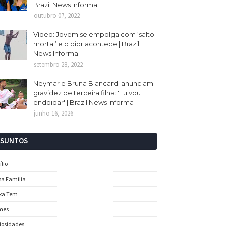
Brazil News Informa
outubro 07, 2022
Vídeo: Jovem se empolga com ‘salto
mortal’ e o pior acontece | Brazil
News Informa
setembro 28, 2022
Neymar e Bruna Biancardi anunciam
gravidez de terceira filha: 'Eu vou
endoidar' | Brazil News Informa
junho 16, 2026
SSUNTOS
ílio
sa Família
xa Tem
mes
iosidades