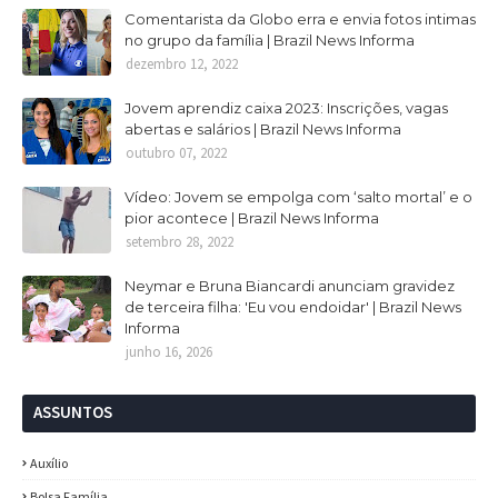
Comentarista da Globo erra e envia fotos intimas
no grupo da família | Brazil News Informa
dezembro 12, 2022
Jovem aprendiz caixa 2023: Inscrições, vagas
abertas e salários | Brazil News Informa
outubro 07, 2022
Vídeo: Jovem se empolga com ‘salto mortal’ e o
pior acontece | Brazil News Informa
setembro 28, 2022
Neymar e Bruna Biancardi anunciam gravidez
de terceira filha: 'Eu vou endoidar' | Brazil News
Informa
junho 16, 2026
ASSUNTOS
Auxílio
Bolsa Família