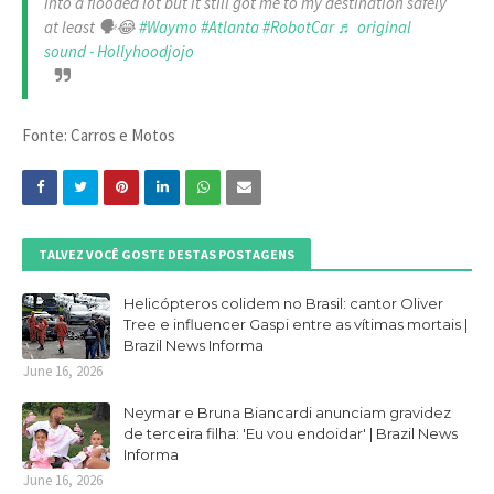
into a flooded lot but it still got me to my destination safely
at least 🗣️😂
#Waymo
#Atlanta
#RobotCar
♬ original
sound - Hollyhoodjojo
Fonte: Carros e Motos
TALVEZ VOCÊ GOSTE DESTAS POSTAGENS
Helicópteros colidem no Brasil: cantor Oliver
Tree e influencer Gaspi entre as vítimas mortais |
Brazil News Informa
June 16, 2026
Neymar e Bruna Biancardi anunciam gravidez
de terceira filha: 'Eu vou endoidar' | Brazil News
Informa
June 16, 2026