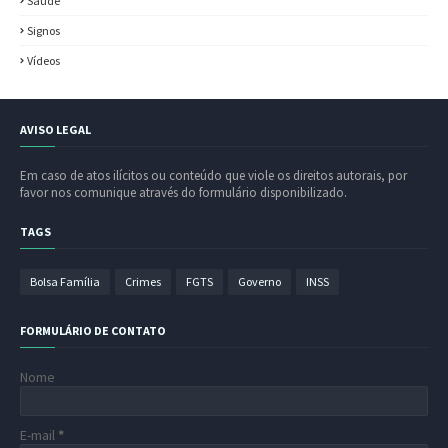
Saúde
Signos
Vídeos
AVISO LEGAL
Em caso de atos ilícitos ou conteúdo que viole os direitos autorais, por
favor nos comunique através do formulário disponibilizado.
TAGS
Bolsa Família
Crimes
FGTS
Governo
INSS
FORMULÁRIO DE CONTATO
Nome
E-mail
*