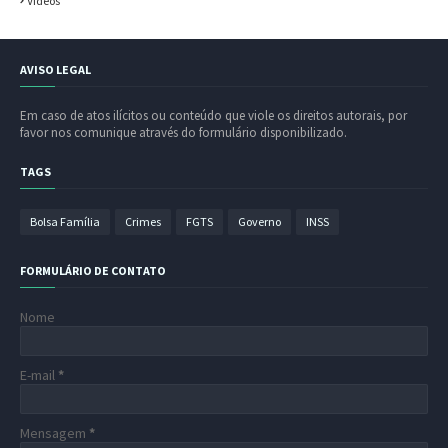
Vídeos
AVISO LEGAL
Em caso de atos ilícitos ou conteúdo que viole os direitos autorais, por
favor nos comunique através do formulário disponibilizado.
TAGS
Bolsa Família
Crimes
FGTS
Governo
INSS
FORMULÁRIO DE CONTATO
Nome
E-mail
*
Mensagem
*