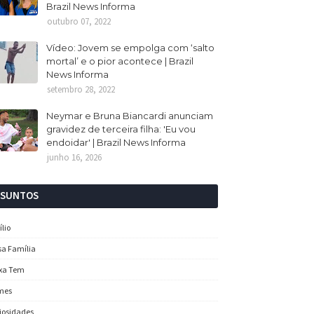
Brazil News Informa
outubro 07, 2022
Vídeo: Jovem se empolga com ‘salto
mortal’ e o pior acontece | Brazil
News Informa
setembro 28, 2022
Neymar e Bruna Biancardi anunciam
gravidez de terceira filha: 'Eu vou
endoidar' | Brazil News Informa
junho 16, 2026
SSUNTOS
ílio
sa Família
xa Tem
mes
iosidades