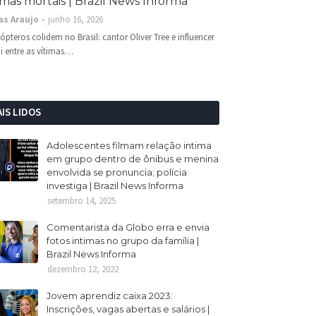
imas mortais | Brazil News Informa
as Araujo
junho 16, 2026
cópteros colidem no Brasil: cantor Oliver Tree e influencer
i entre as vítimas…
IS LIDOS
Adolescentes filmam relação intima
em grupo dentro de ônibus e menina
envolvida se pronuncia; polícia
investiga | Brazil News Informa
setembro 14, 2025
Comentarista da Globo erra e envia
fotos intimas no grupo da família |
Brazil News Informa
dezembro 12, 2022
Jovem aprendiz caixa 2023:
Inscrições, vagas abertas e salários |