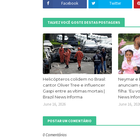
Facebook
Twitter
TALVEZ VOCÊ GOSTE DESTAS POSTAGENS
Helicópteros colidem no Brasil:
Neymar e 
cantor Oliver Tree e influencer
anunciam g
Gaspi entre as vítimas mortais |
filha: 'Eu v
Brazil News Informa
News Info
June 16, 2026
June 16, 202
POSTAR UM COMENTÁRIO
0 Comentários