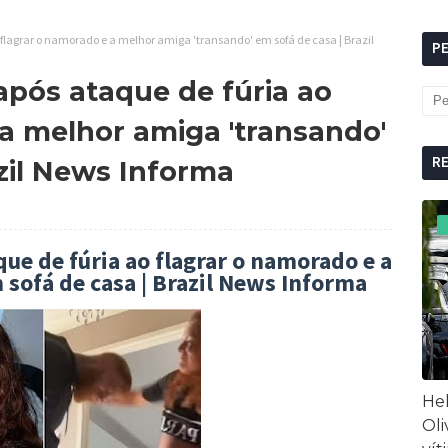
flagrar o namorado e a melhor amiga 'transando' em sofá de casa | Brazil
P
pós ataque de fúria ao
 a melhor amiga 'transando'
R
zil News Informa
ue de fúria ao flagrar o namorado e a
sofá de casa | Brazil News Informa
Hel
Oli