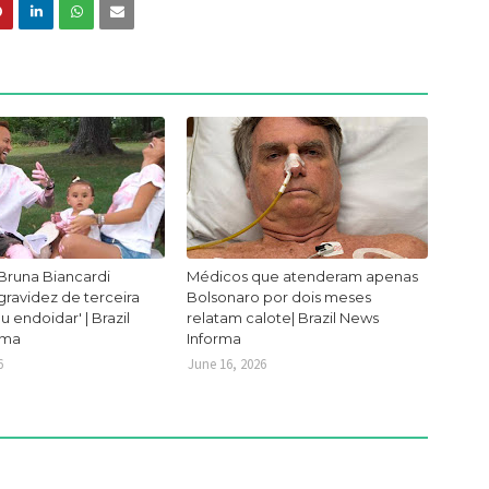
Bruna Biancardi
Médicos que atenderam apenas
ravidez de terceira
Bolsonaro por dois meses
ou endoidar' | Brazil
relatam calote| Brazil News
rma
Informa
6
June 16, 2026