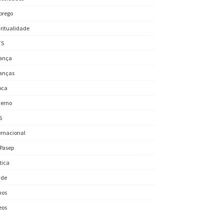
prego
iritualidade
TS
ança
anças
oca
erno
S
ernacional
/Pasep
ítica
úde
nos
eos