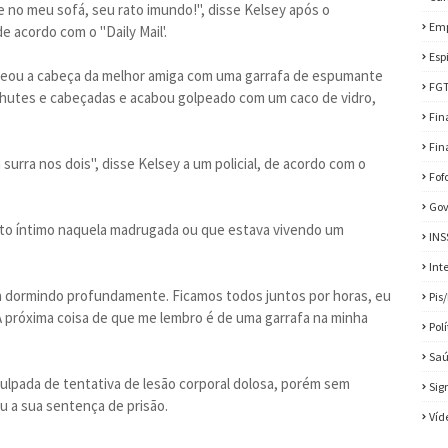
 no meu sofá, seu rato imundo!", disse Kelsey após o
Em
e acordo com o "Daily Mail'.
Esp
olpeou a cabeça da melhor amiga com uma garrafa de espumante
FG
 chutes e cabeçadas e acabou golpeado com um caco de vidro,
Fin
Fin
 surra nos dois", disse Kelsey a um policial, de acordo com o
Fof
Gov
to íntimo naquela madrugada ou que estava vivendo um
INS
Int
a dormindo profundamente. Ficamos todos juntos por horas, eu
Pis
 próxima coisa de que me lembro é de uma garrafa na minha
Pol
Sa
ulpada de tentativa de lesão corporal dolosa, porém sem
Sig
u a sua sentença de prisão.
Víd