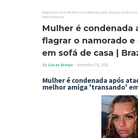
Página inicial
Mulher é condenada após ataque de fúria ao 
News Informa
Mulher é condenada a
flagrar o namorado e
em sofá de casa | Bra
by
Lucas Araujo
dezembro 19, 2025
Mulher é condenada após ataq
melhor amiga 'transando' em 