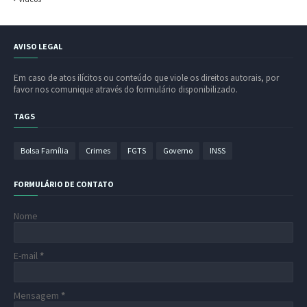
AVISO LEGAL
Em caso de atos ilícitos ou conteúdo que viole os direitos autorais, por
favor nos comunique através do formulário disponibilizado.
TAGS
Bolsa Família
Crimes
FGTS
Governo
INSS
FORMULÁRIO DE CONTATO
Nome
E-mail
*
Mensagem
*