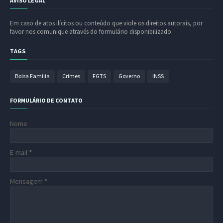
AVISO LEGAL
Em caso de atos ilícitos ou conteúdo que viole os direitos autorais, por
favor nos comunique através do formulário disponibilizado.
TAGS
Bolsa Família
Crimes
FGTS
Governo
INSS
FORMULÁRIO DE CONTATO
Nome
E-mail
*
Mensagem
*