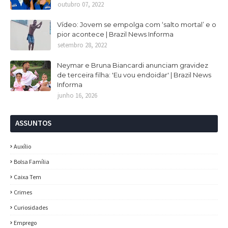
outubro 07, 2022
Vídeo: Jovem se empolga com ‘salto mortal’ e o
pior acontece | Brazil News Informa
setembro 28, 2022
Neymar e Bruna Biancardi anunciam gravidez
de terceira filha: 'Eu vou endoidar' | Brazil News
Informa
junho 16, 2026
ASSUNTOS
Auxílio
Bolsa Família
Caixa Tem
Crimes
Curiosidades
Emprego