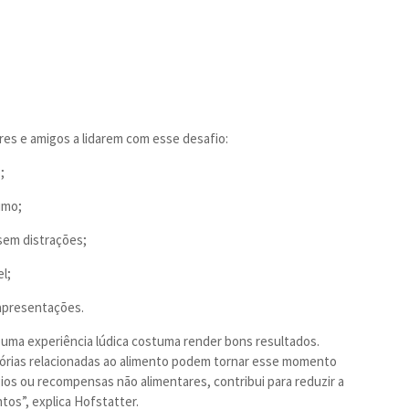
res e amigos a lidarem com esse desafio:
;
umo;
sem distrações;
l;
apresentações.
 uma experiência lúdica costuma render bons resultados.
istórias relacionadas ao alimento podem tornar esse momento
gios ou recompensas não alimentares, contribui para reduzir a
os”, explica Hofstatter.