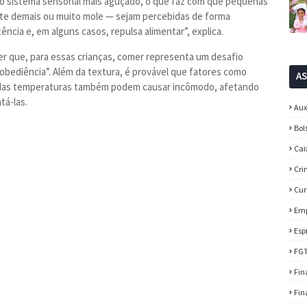
 o sistema sensorial mais aguçado, o que faz com que pequenas
te demais ou muito mole — sejam percebidas de forma
tência e, em alguns casos, repulsa alimentar”, explica.
r que, para essas crianças, comer representa um desafio
obediência”. Além da textura, é provável que fatores como
A
nadas temperaturas também podem causar incômodo, afetando
tá-las.
Aux
Bol
Cai
Cri
Cur
Em
Esp
FG
Fin
Fin