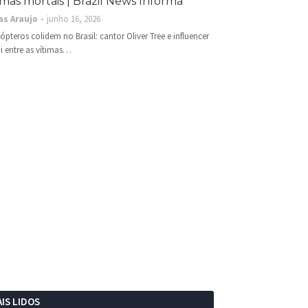
imas mortais | Brazil News Informa
as Araujo
junho 16, 2026
cópteros colidem no Brasil: cantor Oliver Tree e influencer
i entre as vítimas…
IS LIDOS