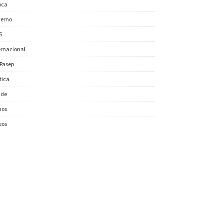
oca
erno
S
ernacional
/Pasep
ítica
úde
nos
eos