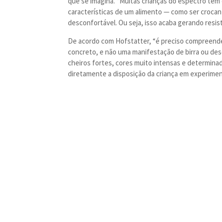
que se imagina. “Muitas crianças do espectro têm
características de um alimento
— como ser crocan
desconfort
ável. Ou seja, isso acaba gerando resis
De acordo com Hofstatter, “é preciso compreende
concreto, e não uma manifestação de birra ou des
cheiros fortes, cores muito intensas e determi
diretamente a disposição da criança em experimen