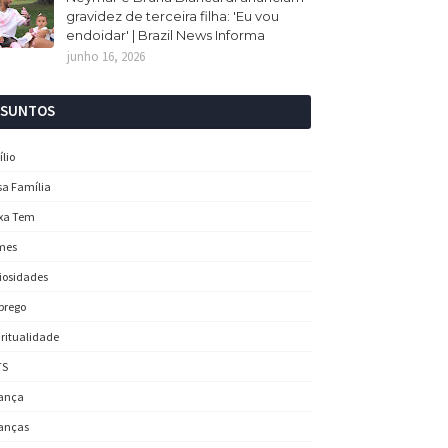
gravidez de terceira filha: 'Eu vou
endoidar' | Brazil News Informa
junho 16, 2026
SSUNTOS
ílio
sa Família
xa Tem
mes
iosidades
prego
iritualidade
TS
ança
anças