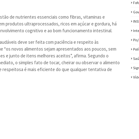
Fof
Gov
stão de nutrientes essenciais como fibras, vitaminas e
INS
em produtos ultraprocessados, ricos em açúcar e gordura, há
senvolvimento cognitivo e ao bom funcionamento intestinal.
Int
Pis
audáveis deve ser feita com paciência e respeito às
ue “os novos alimentos sejam apresentados aos poucos, sem
Pol
s e junto de itens melhores aceitos”, afirma. Segundo o
Sa
ediato, o simples fato de tocar, cheirar ou observar o alimento
Sig
 respeitosa é mais eficiente do que qualquer tentativa de
Víd