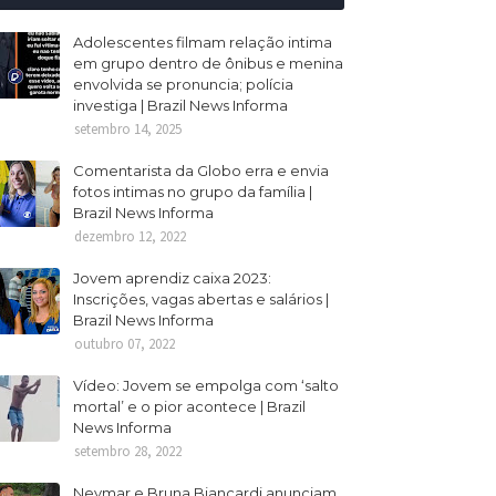
Adolescentes filmam relação intima
em grupo dentro de ônibus e menina
envolvida se pronuncia; polícia
investiga | Brazil News Informa
setembro 14, 2025
Comentarista da Globo erra e envia
fotos intimas no grupo da família |
Brazil News Informa
dezembro 12, 2022
Jovem aprendiz caixa 2023:
Inscrições, vagas abertas e salários |
Brazil News Informa
outubro 07, 2022
Vídeo: Jovem se empolga com ‘salto
mortal’ e o pior acontece | Brazil
News Informa
setembro 28, 2022
Neymar e Bruna Biancardi anunciam