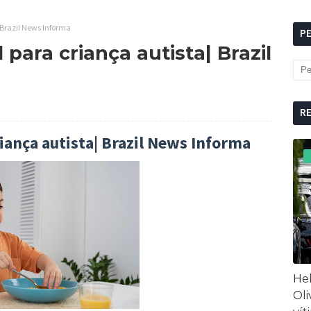
 Brazil News Informa
P
para criança autista| Brazil
R
iança autista| Brazil News Informa
Hel
Oli