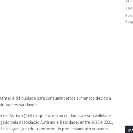
vít
Luc
Heli
Gasp
imentar e dificuldade para consumir certos alimentos devido à
luir opções saudáveis!
ctro Autista (TEA) requer atenção cuidadosa e sensibilidade
lgado pela Associação Autismo e Realidade, entre 2018 e 2021,
ntam algum grau de transtorno do processamento sensorial
—
MA