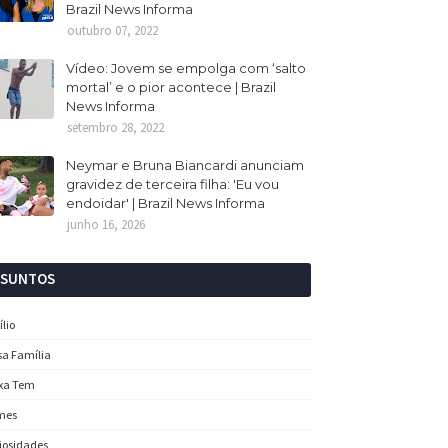
Brazil News Informa
outubro 07, 2022
Vídeo: Jovem se empolga com ‘salto
mortal’ e o pior acontece | Brazil
News Informa
setembro 28, 2022
Neymar e Bruna Biancardi anunciam
gravidez de terceira filha: 'Eu vou
endoidar' | Brazil News Informa
junho 16, 2026
SSUNTOS
ílio
sa Família
xa Tem
mes
iosidades