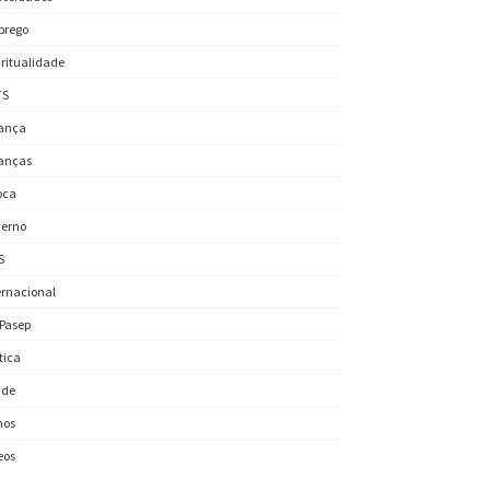
prego
iritualidade
TS
ança
anças
oca
erno
S
ernacional
/Pasep
ítica
úde
nos
eos