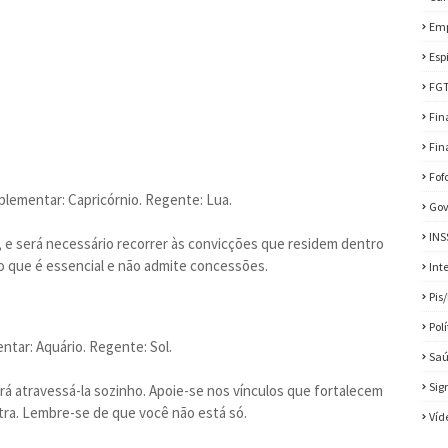
Em
Esp
FG
Fin
Fin
Fof
plementar: Capricórnio. Regente: Lua.
Gov
INS
, e será necessário recorrer às convicções que residem dentro
lo que é essencial e não admite concessões.
Int
Pis
Pol
ntar: Aquário. Regente: Sol.
Sa
Sig
ará atravessá-la sozinho. Apoie-se nos vínculos que fortalecem
tra. Lembre-se de que você não está só.
Víd