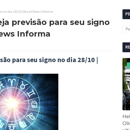
no no dia 28/10 | Brazil News Informa
P
ja previsão para seu signo
 News Informa
R
são para seu signo no dia 28/10 |
Hel
Oli