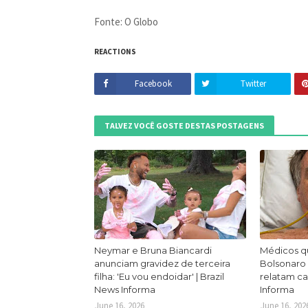
Fonte: O Globo
REACTIONS
Facebook
Twitter
TALVEZ VOCÊ GOSTE DESTAS POSTAGENS
Neymar e Bruna Biancardi
Médicos q
anunciam gravidez de terceira
Bolsonaro
filha: 'Eu vou endoidar' | Brazil
relatam ca
News Informa
Informa
June 16, 2026
June 16, 202