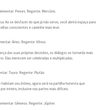
lementar: Peixes. Regente: Mercúrio.
sa. Ao se desfazer do que já não serve, você abrirá espaço para
colhas conscientes e caminhe mais leve.
mentar: Áries. Regente: Vênus.
rça das suas próprias decisões, os diálogos se tornarão mais
o. Elas merecem ser celebradas e multiplicadas.
ntar: Touro. Regente: Plutão.
e habitam seu íntimo, agora será na partilha honesta que
or inteiro, inclusive nas partes mais difíceis.
lementar: Gêmeos. Regente: Júpiter.