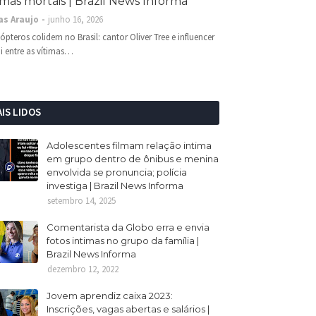
imas mortais | Brazil News Informa
as Araujo
junho 16, 2026
cópteros colidem no Brasil: cantor Oliver Tree e influencer
i entre as vítimas…
IS LIDOS
Adolescentes filmam relação intima
em grupo dentro de ônibus e menina
envolvida se pronuncia; polícia
investiga | Brazil News Informa
setembro 14, 2025
Comentarista da Globo erra e envia
fotos intimas no grupo da família |
Brazil News Informa
dezembro 12, 2022
Jovem aprendiz caixa 2023:
Inscrições, vagas abertas e salários |