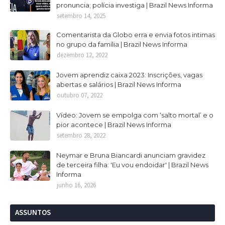
pronuncia; polícia investiga | Brazil News Informa
setembro 14, 2025
Comentarista da Globo erra e envia fotos intimas
no grupo da família | Brazil News Informa
dezembro 12, 2022
Jovem aprendiz caixa 2023: Inscrições, vagas
abertas e salários | Brazil News Informa
outubro 07, 2022
Vídeo: Jovem se empolga com ‘salto mortal’ e o
pior acontece | Brazil News Informa
setembro 28, 2022
Neymar e Bruna Biancardi anunciam gravidez
de terceira filha: 'Eu vou endoidar' | Brazil News
Informa
junho 16, 2026
ASSUNTOS