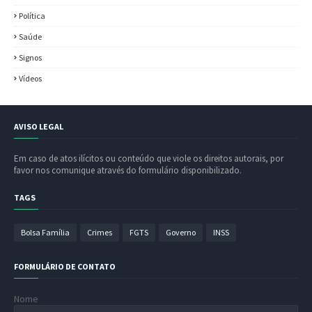
Política
Saúde
Signos
Vídeos
AVISO LEGAL
Em caso de atos ilícitos ou conteúdo que viole os direitos autorais, por
favor nos comunique através do formulário disponibilizado.
TAGS
Bolsa Família
Crimes
FGTS
Governo
INSS
FORMULÁRIO DE CONTATO
Nome