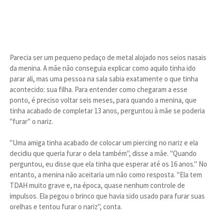
Parecia ser um pequeno pedaço de metal alojado nos seios nasais
da menina. A mãe não conseguia explicar como aquilo tinha ido
parar ali, mas uma pessoa na sala sabia exatamente o que tinha
acontecido: sua filha. Para entender como chegaram a esse
ponto, é preciso voltar seis meses, para quando a menina, que
tinha acabado de completar 13 anos, perguntou à mãe se poderia
"furar" o nariz.
"Uma amiga tinha acabado de colocar um piercing no nariz e ela
decidiu que queria furar o dela também", disse a mãe. "Quando
perguntou, eu disse que ela tinha que esperar até os 16 anos." No
entanto, a menina não aceitaria um não como resposta. "Ela tem
TDAH muito grave e, na época, quase nenhum controle de
impulsos. Ela pegou o brinco que havia sido usado para furar suas
orelhas e tentou furar o nariz", conta.