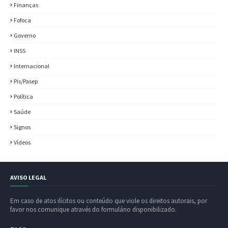
Finanças
Fofoca
Governo
INSS
Internacional
Pis/Pasep
Política
Saúde
Signos
Vídeos
AVISO LEGAL
Em caso de atos ilícitos ou conteúdo que viole os direitos autorais, por
favor nos comunique através do formulário disponibilizado.