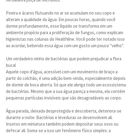
Poeira e ácaros flutuando no ar se acumulam no seu copo e
alteram a qualidade da água. Em poucas horas, quando você
dorme profundamente, esse líquido se transforma em um
ambiente propício para a proliferação de fungos, como explicam
higienistas nas colunas do Healthline. Você pode ter notado isso
ao acordar, bebendo essa água com um gosto um pouco "velho".
Um verdadeiro ninho de bactérias que podem prejudicar a flora
bucal
Aquele copo d'água, acessível com um movimento de braço a
partir do colchão, é uma adição bem-vinda, especialmente depois
de dormir de boca aberta. Só que ele abriga todo um ecossistema
de bactérias. Mesmo que a sua água pareça a mesma, ela contém
pequenas partículas invisíveis que são desagradáveis ao corpo.
Água parada, deixada desprotegida e descoberta, deteriora-se
durante a noite. Bactérias e leveduras se desenvolvem ali.
Insetos em miniatura também podem depositar seus ovos ou
defecar ali. Soma-se a isso um fenômeno físico simples: a