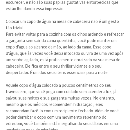
escurecer, e não são suas papilas gustativas entorpecidas que
estão lhe dando essa impressão.
Colocar um copo de água na mesa de cabeceira não é um gesto
tão trivial
Para evitar voltar para a cozinha com os olhos ardendo e refrescar
a garganta sem sair da cama quentinha, você pode manter um
copo d'água ao alcance da mão, ao lado da cama. Esse copo
d'água, que às vezes você deixa intocado ou vira de uma vez após
um sonho agitado, está praticamente enraizado na sua mesa de
cabeceira. Ele fica entre o seu thriller viciante e o seu
despertador. É um dos seus itens essenciais para a noite.
Aquele copo d'água colocado a poucos centímetros do seu
travesseiro, que você pega com cuidado sem acender a luz, já
salvou suas noites e sua garganta muitas vezes. No entanto,
mesmo que os médicos recomendem hidratação , eles
recomendam fazê-lo com um recipiente fechado. Além de você
poder derrubar o copo com um movimento repentino do
edredom, você também está mergulhando seus lábios em uma
verdadeira poça de micróbios.