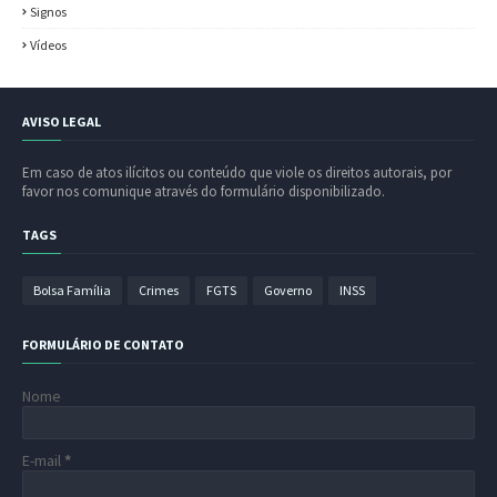
Signos
Vídeos
AVISO LEGAL
Em caso de atos ilícitos ou conteúdo que viole os direitos autorais, por
favor nos comunique através do formulário disponibilizado.
TAGS
Bolsa Família
Crimes
FGTS
Governo
INSS
FORMULÁRIO DE CONTATO
Nome
E-mail
*