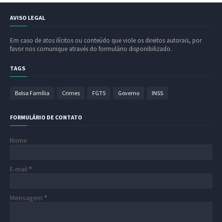
AVISO LEGAL
Em caso de atos ilícitos ou conteúdo que viole os direitos autorais, por
favor nos comunique através do formulário disponibilizado.
TAGS
Bolsa Família
Crimes
FGTS
Governo
INSS
FORMULÁRIO DE CONTATO
Nome
E-mail
*
Mensagem
*