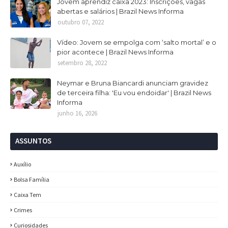
Jovem aprendiz caixa 2023: Inscrições, vagas
abertas e salários | Brazil News Informa
outubro 07, 2022
Vídeo: Jovem se empolga com ‘salto mortal’ e o
pior acontece | Brazil News Informa
setembro 28, 2022
Neymar e Bruna Biancardi anunciam gravidez
de terceira filha: 'Eu vou endoidar' | Brazil News
Informa
junho 16, 2026
ASSUNTOS
Auxílio
Bolsa Família
Caixa Tem
Crimes
Curiosidades