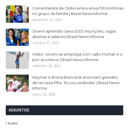
Comentarista da Globo erra e envia fotos intimas
no grupo da família | Brazil News Informa
dezembro 12, 2022
Jovem aprendiz caixa 2023: Inscrições, vagas
abertas e salários | Brazil News Informa
outubro 07, 2022
Vídeo: Jovem se empolga com ‘salto mortal’ e o
pior acontece | Brazil News Informa
setembro 28, 2022
Neymar e Bruna Biancardi anunciam gravidez
de terceira filha: 'Eu vou endoidar' | Brazil News
Informa
junho 16, 2026
ASSUNTOS
Auxílio