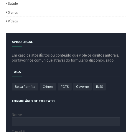
Saúde
Signos
Vídeos
AVISO LEGAL
Em caso de atos ilícitos ou conteúdo que viole os direitos autorais,
por favor nos comunique através do formulário disponibilizado.
TAGS
Bolsa Família
Crimes
FGTS
Governo
INSS
FORMULÁRIO DE CONTATO
Nome
E-mail
*